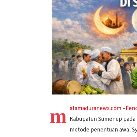
m
atamaduranews.com
–
Fen
Kabupaten Sumenep pada Idu
metode penentuan awal Sya