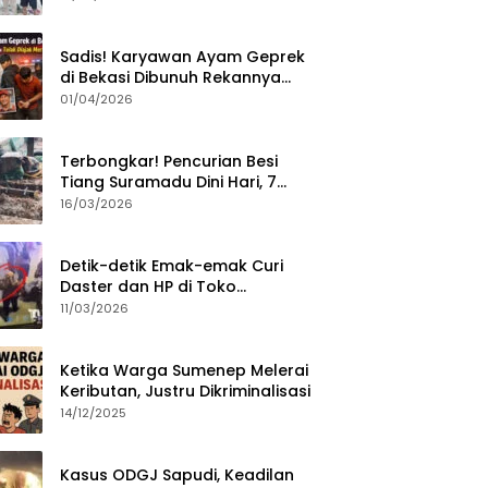
Sumenep?
Sadis! Karyawan Ayam Geprek
di Bekasi Dibunuh Rekannya
karena Tolak Diajak Merampok
01/04/2026
Majikan
Terbongkar! Pencurian Besi
Tiang Suramadu Dini Hari, 7
ABK Ditangkap Polisi
16/03/2026
Detik-detik Emak-emak Curi
Daster dan HP di Toko
Sumenep, Aksi Terekam CCTV
11/03/2026
Ketika Warga Sumenep Melerai
Keributan, Justru Dikriminalisasi
14/12/2025
Kasus ODGJ Sapudi, Keadilan