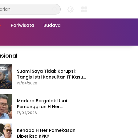
Pariwisata
Budaya
sional
Suami Saya Tidak Korupsi:
Tangis Istri Konsultan IT Kasus
Nadiem Dituntut 22,5 Tahun
19/04/2026
Madura Bergolak Usai
Pemanggilan H Her
Pamekasan, Faizal Assegaf
17/04/2026
Ajak Aktivis 98 Bongkar
Permainan KPK
Kenapa H Her Pamekasan
Diperiksa KPK?