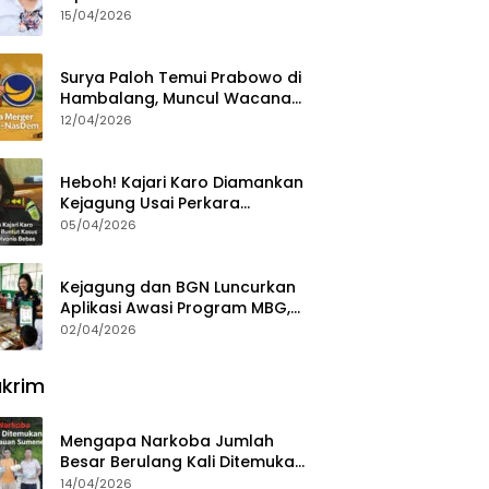
15/04/2026
Surya Paloh Temui Prabowo di
Hambalang, Muncul Wacana
Penggabungan NasDem dan
12/04/2026
Gerindra
Heboh! Kajari Karo Diamankan
Kejagung Usai Perkara
Videografer Divonis Bebas
05/04/2026
Kejagung dan BGN Luncurkan
Aplikasi Awasi Program MBG,
Begini Cara Lapornya
02/04/2026
krim
Mengapa Narkoba Jumlah
Besar Berulang Kali Ditemukan
di Wilayah Kepulauan
14/04/2026