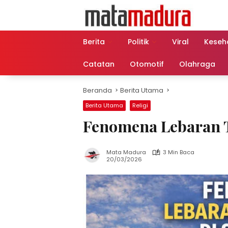
Langsung
ke
konten
Berita
Politik
Viral
Keseh
Catatan
Otomotif
Olahraga
Beranda
Berita Utama
Berita Utama
Religi
Fenomena Lebaran T
Mata Madura
3 Min Baca
20/03/2026