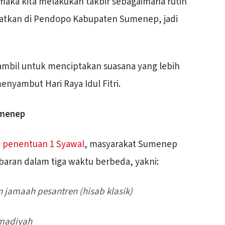
aka kita melakukan takbir sebagaimana rutin
pusatkan di Pendopo Kabupaten Sumenep, jadi
ambil untuk menciptakan suasana yang lebih
nyambut Hari Raya Idul Fitri.
umenep
e
penentuan 1 Syawal
, masyarakat Sumenep
baran dalam tiga waktu berbeda, yakni:
n jamaah pesantren (hisab klasik)
mmadiyah