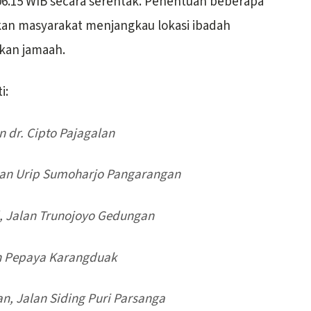
 06.15 WIB secara serentak. Penentuan beberapa
kan masyarakat menjangkau lokasi ibadah
kan jamaah.
i:
 dr. Cipto Pajagalan
lan Urip Sumoharjo Pangarangan
 Jalan Trunojoyo Gedungan
an Pepaya Karangduak
n, Jalan Siding Puri Parsanga