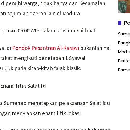
d dipenuhi warga, tidak hanya dari Kecamatan
dan sejumlah daerah lain di Madura.
Po
itar pukul 06.00 WIB dalam suasana khidmat.
Sume
Bangk
wal di
Pondok Pesantren Al-Karawi
bukanlah hal
Madu
arakat mengikuti penetapan 1 Syawal
Berit
juk pada kitab-kitab falak klasik.
Pame
nam Titik Salat Id
a Sumenep menetapkan pelaksanaan Salat Idul
engan menyiapkan enam titik lokasi.