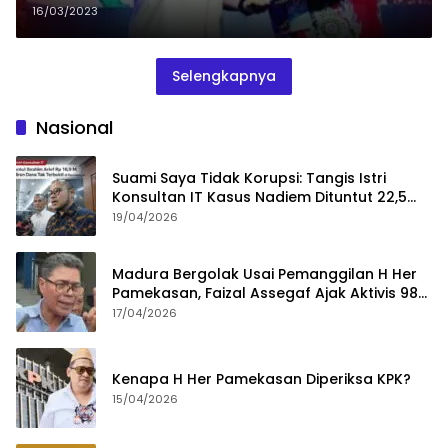
Raih UHC Award 2023
16/03/2023
Selengkapnya
Nasional
Suami Saya Tidak Korupsi: Tangis Istri
Konsultan IT Kasus Nadiem Dituntut 22,5
Tahun
19/04/2026
Madura Bergolak Usai Pemanggilan H Her
Pamekasan, Faizal Assegaf Ajak Aktivis 98
Bongkar Permainan KPK
17/04/2026
Kenapa H Her Pamekasan Diperiksa KPK?
15/04/2026