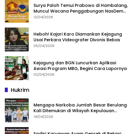
Surya Paloh Temui Prabowo di Hambalang,
Muncul Wacana Penggabungan NasDem
dan Gerindra
12/04/2026
Heboh! Kajari Karo Diamankan Kejagung
Usai Perkara Videografer Divonis Bebas
05/04/2026
Kejagung dan BGN Luncurkan Aplikasi
Awasi Program MBG, Begini Cara Lapornya
02/04/2026
Hukrim
Mengapa Narkoba Jumlah Besar Berulang
Kali Ditemukan di Wilayah Kepulauan
Sumenep?
14/04/2026
Sadis! Karyawan Ayam Geprek di Bekasi