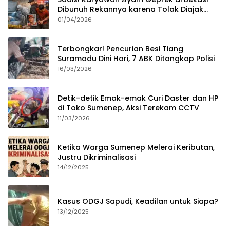
Dibunuh Rekannya karena Tolak Diajak
Merampok Majikan
01/04/2026
Terbongkar! Pencurian Besi Tiang
Suramadu Dini Hari, 7 ABK Ditangkap Polisi
16/03/2026
Detik-detik Emak-emak Curi Daster dan HP
di Toko Sumenep, Aksi Terekam CCTV
11/03/2026
Ketika Warga Sumenep Melerai Keributan,
Justru Dikriminalisasi
14/12/2025
Kasus ODGJ Sapudi, Keadilan untuk Siapa?
13/12/2025