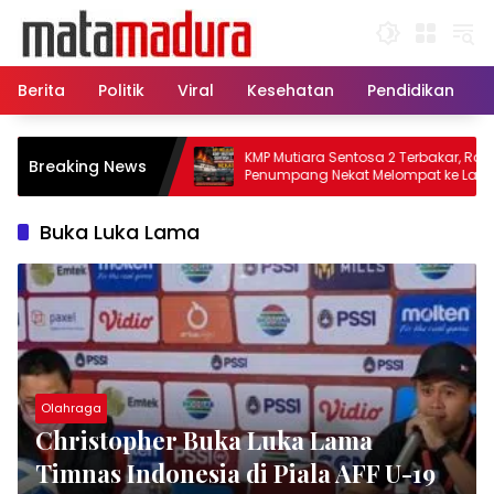
Langsung
ke
konten
Berita
Politik
Viral
Kesehatan
Pendidikan
, 11 Kapal Sisir
KMP Mutiara Sentosa 2 Terbakar, Ratusan
Breaking News
matkan Korban KMP
Penumpang Nekat Melompat ke Laut
Buka Luka Lama
Olahraga
Christopher Buka Luka Lama
Timnas Indonesia di Piala AFF U-19