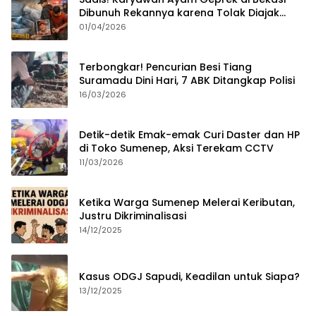
Dibunuh Rekannya karena Tolak Diajak
Merampok Majikan
01/04/2026
Terbongkar! Pencurian Besi Tiang
Suramadu Dini Hari, 7 ABK Ditangkap Polisi
16/03/2026
Detik-detik Emak-emak Curi Daster dan HP
di Toko Sumenep, Aksi Terekam CCTV
11/03/2026
Ketika Warga Sumenep Melerai Keributan,
Justru Dikriminalisasi
14/12/2025
Kasus ODGJ Sapudi, Keadilan untuk Siapa?
13/12/2025