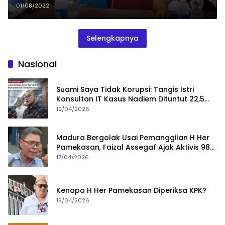
01/08/2022
Selengkapnya
Nasional
Suami Saya Tidak Korupsi: Tangis Istri
Konsultan IT Kasus Nadiem Dituntut 22,5
Tahun
19/04/2026
Madura Bergolak Usai Pemanggilan H Her
Pamekasan, Faizal Assegaf Ajak Aktivis 98
Bongkar Permainan KPK
17/04/2026
Kenapa H Her Pamekasan Diperiksa KPK?
15/04/2026