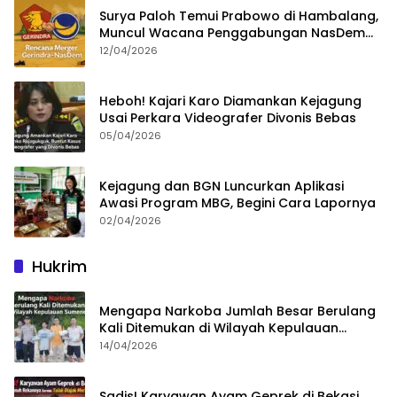
Surya Paloh Temui Prabowo di Hambalang,
Muncul Wacana Penggabungan NasDem
dan Gerindra
12/04/2026
Heboh! Kajari Karo Diamankan Kejagung
Usai Perkara Videografer Divonis Bebas
05/04/2026
Kejagung dan BGN Luncurkan Aplikasi
Awasi Program MBG, Begini Cara Lapornya
02/04/2026
Hukrim
Mengapa Narkoba Jumlah Besar Berulang
Kali Ditemukan di Wilayah Kepulauan
Sumenep?
14/04/2026
Sadis! Karyawan Ayam Geprek di Bekasi