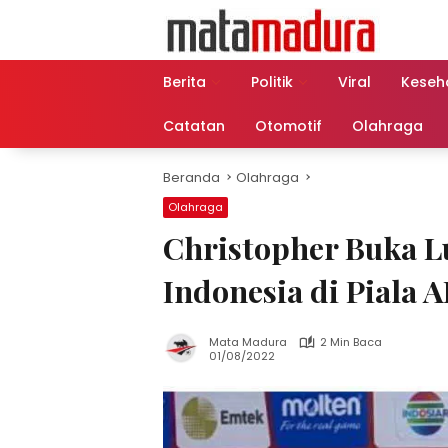
Langsung
ke
konten
Berita
Politik
Viral
Keseh
Catatan
Otomotif
Olahraga
Beranda
Olahraga
Olahraga
Christopher Buka 
Indonesia di Piala 
Mata Madura
2 Min Baca
01/08/2022