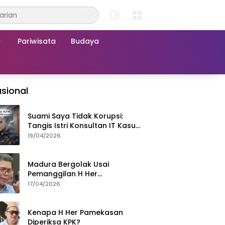
Pariwisata
Budaya
sional
Suami Saya Tidak Korupsi:
Tangis Istri Konsultan IT Kasus
Nadiem Dituntut 22,5 Tahun
19/04/2026
Madura Bergolak Usai
Pemanggilan H Her
Pamekasan, Faizal Assegaf
17/04/2026
Ajak Aktivis 98 Bongkar
Permainan KPK
Kenapa H Her Pamekasan
Diperiksa KPK?