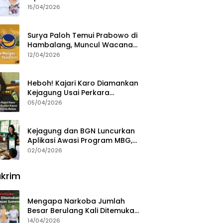
15/04/2026
Surya Paloh Temui Prabowo di
Hambalang, Muncul Wacana
Penggabungan NasDem dan
12/04/2026
Gerindra
Heboh! Kajari Karo Diamankan
Kejagung Usai Perkara
Videografer Divonis Bebas
05/04/2026
Kejagung dan BGN Luncurkan
Aplikasi Awasi Program MBG,
Begini Cara Lapornya
02/04/2026
krim
Mengapa Narkoba Jumlah
Besar Berulang Kali Ditemukan
di Wilayah Kepulauan
14/04/2026