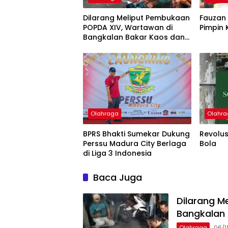
Dilarang Meliput Pembukaan
Fauzan 
POPDA XIV, Wartawan di
Pimpin 
Bangkalan Bakar Kaos dan
ID Card
Olahraga
Olahr
BPRS Bhakti Sumekar Dukung
Revolus
Perssu Madura City Berlaga
Bola
di Liga 3 Indonesia
Baca Juga
Dilarang M
Bangkalan 
Olahraga
06/1