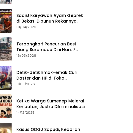
Sumenep?
Sadis! Karyawan Ayam Geprek
di Bekasi Dibunuh Rekannya
karena Tolak Diajak Merampok
01/04/2026
Majikan
Terbongkar! Pencurian Besi
Tiang Suramadu Dini Hari, 7
ABK Ditangkap Polisi
16/03/2026
Detik-detik Emak-emak Curi
Daster dan HP di Toko
Sumenep, Aksi Terekam CCTV
11/03/2026
Ketika Warga Sumenep Melerai
Keributan, Justru Dikriminalisasi
14/12/2025
Kasus ODGJ Sapudi, Keadilan