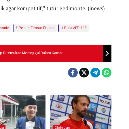
 agar kompetitif,” tutur Pedimonte. (inews)
imonte
Pelatih Timnas Filipina
Piala AFF U-19
nep Ditemukan Meninggal Dalam Kamar
aga
Olahraga