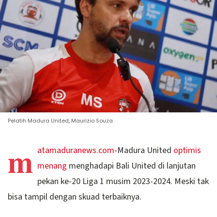
Pelatih Madura United, Maurizio Souza
m
atamaduranews.com
-Madura United
optimis
menang
menghadapi Bali United di lanjutan
pekan ke-20 Liga 1 musim 2023-2024. Meski tak
bisa tampil dengan skuad terbaiknya.