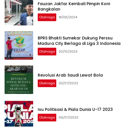
Fauzan Jakfar Kembali Pimpin Koni
Bangkalan
Olahraga
18/05/2024
BPRS Bhakti Sumekar Dukung Perssu
Madura City Berlaga di Liga 3 Indonesia
Olahraga
20/10/2023
Revolusi Arab Saudi Lewat Bola
Olahraga
30/07/2023
Isu Politisasi & Piala Dunia U-17 2023
Olahraga
06/07/2023