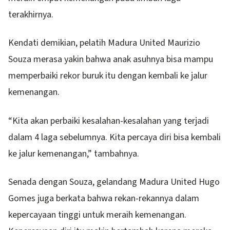
terakhirnya.
Kendati demikian, pelatih Madura United Maurizio
Souza merasa yakin bahwa anak asuhnya bisa mampu
memperbaiki rekor buruk itu dengan kembali ke jalur
kemenangan.
“Kita akan perbaiki kesalahan-kesalahan yang terjadi
dalam 4 laga sebelumnya. Kita percaya diri bisa kembali
ke jalur kemenangan,” tambahnya.
Senada dengan Souza, gelandang Madura United Hugo
Gomes juga berkata bahwa rekan-rekannya dalam
kepercayaan tinggi untuk meraih kemenangan.