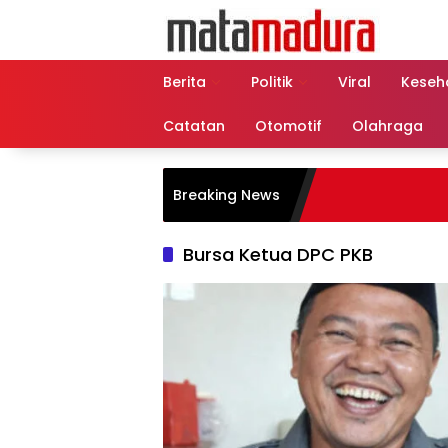
Langsung
ke
konten
Berita
Politik
Viral
Keseh
Catatan
Otomotif
Olahraga
Breaking News
Bursa Ketua DPC PKB