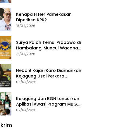
Ajak Aktivis 98 Bongkar
Permainan KPK
Kenapa H Her Pamekasan
Diperiksa KPK?
15/04/2026
Surya Paloh Temui Prabowo di
Hambalang, Muncul Wacana
Penggabungan NasDem dan
12/04/2026
Gerindra
Heboh! Kajari Karo Diamankan
Kejagung Usai Perkara
Videografer Divonis Bebas
05/04/2026
Kejagung dan BGN Luncurkan
Aplikasi Awasi Program MBG,
Begini Cara Lapornya
02/04/2026
krim