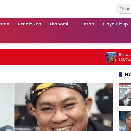
atan
Pendidikan
Ekonomi
Tekno
Gaya Hidup
Berpacu denga
Laut Sumenep
Mutiara Sento
Na