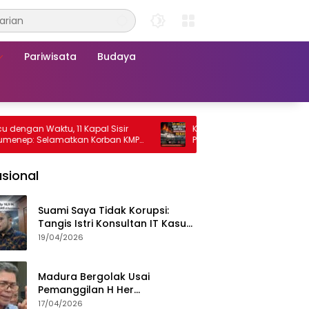
Pariwisata
Budaya
n Waktu, 11 Kapal Sisir
KMP Mutiara Sentosa 2 Terbakar, R
: Selamatkan Korban KMP
Penumpang Nekat Melompat ke La
sa 2
sional
Suami Saya Tidak Korupsi:
Tangis Istri Konsultan IT Kasus
Nadiem Dituntut 22,5 Tahun
19/04/2026
Madura Bergolak Usai
Pemanggilan H Her
Pamekasan, Faizal Assegaf
17/04/2026