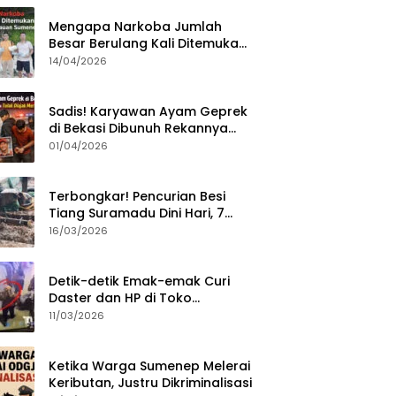
Mengapa Narkoba Jumlah
Besar Berulang Kali Ditemukan
di Wilayah Kepulauan
14/04/2026
Sumenep?
Sadis! Karyawan Ayam Geprek
di Bekasi Dibunuh Rekannya
karena Tolak Diajak Merampok
01/04/2026
Majikan
Terbongkar! Pencurian Besi
Tiang Suramadu Dini Hari, 7
ABK Ditangkap Polisi
16/03/2026
Detik-detik Emak-emak Curi
Daster dan HP di Toko
Sumenep, Aksi Terekam CCTV
11/03/2026
Ketika Warga Sumenep Melerai
Keributan, Justru Dikriminalisasi