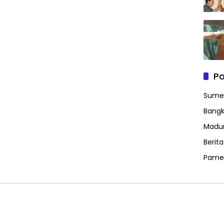
Po
Sume
Bangk
Madu
Berit
Pame