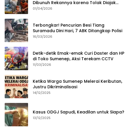
Dibunuh Rekannya karena Tolak Diajak
Merampok Majikan
01/04/2026
Terbongkar! Pencurian Besi Tiang
Suramadu Dini Hari, 7 ABK Ditangkap Polisi
16/03/2026
Detik-detik Emak-emak Curi Daster dan HP
di Toko Sumenep, Aksi Terekam CCTV
11/03/2026
Ketika Warga Sumenep Melerai Keributan,
Justru Dikriminalisasi
14/12/2025
Kasus ODGJ Sapudi, Keadilan untuk Siapa?
13/12/2025