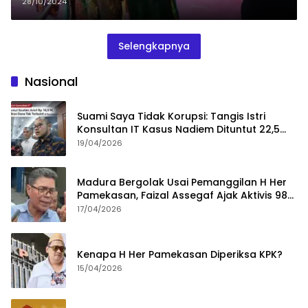
28/10/2024
Selengkapnya
Nasional
Suami Saya Tidak Korupsi: Tangis Istri
Konsultan IT Kasus Nadiem Dituntut 22,5
Tahun
19/04/2026
Madura Bergolak Usai Pemanggilan H Her
Pamekasan, Faizal Assegaf Ajak Aktivis 98
Bongkar Permainan KPK
17/04/2026
Kenapa H Her Pamekasan Diperiksa KPK?
15/04/2026