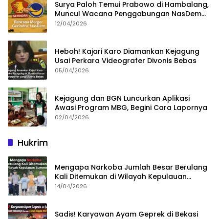
Surya Paloh Temui Prabowo di Hambalang,
Muncul Wacana Penggabungan NasDem
dan Gerindra
12/04/2026
Heboh! Kajari Karo Diamankan Kejagung
Usai Perkara Videografer Divonis Bebas
05/04/2026
Kejagung dan BGN Luncurkan Aplikasi
Awasi Program MBG, Begini Cara Lapornya
02/04/2026
Hukrim
Mengapa Narkoba Jumlah Besar Berulang
Kali Ditemukan di Wilayah Kepulauan
Sumenep?
14/04/2026
Sadis! Karyawan Ayam Geprek di Bekasi