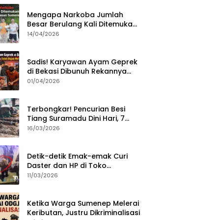
Mengapa Narkoba Jumlah
Besar Berulang Kali Ditemukan
di Wilayah Kepulauan
14/04/2026
Sumenep?
Sadis! Karyawan Ayam Geprek
di Bekasi Dibunuh Rekannya
karena Tolak Diajak Merampok
01/04/2026
Majikan
Terbongkar! Pencurian Besi
Tiang Suramadu Dini Hari, 7
ABK Ditangkap Polisi
16/03/2026
Detik-detik Emak-emak Curi
Daster dan HP di Toko
Sumenep, Aksi Terekam CCTV
11/03/2026
Ketika Warga Sumenep Melerai
Keributan, Justru Dikriminalisasi