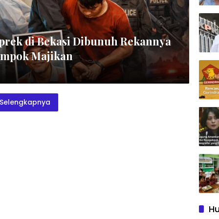
prek di Bekasi Dibunuh Rekannya
ampok Majikan
Selengkapnya
Hu