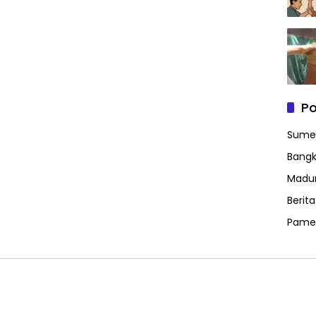
Po
Sume
Bangk
Madu
Berit
Pame