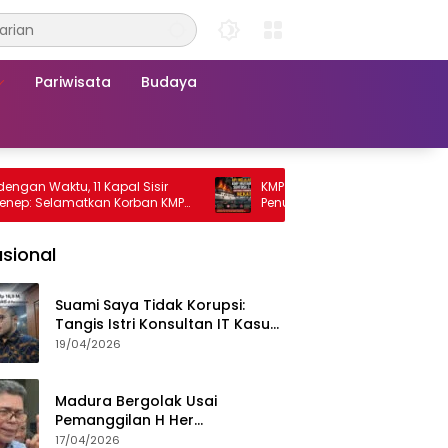
Pariwisata
Budaya
ktu, 11 Kapal Sisir
KMP Mutiara Sentosa 2 Terbakar, Ratu
elamatkan Korban KMP
Penumpang Nekat Melompat ke Laut
2
sional
Suami Saya Tidak Korupsi:
Tangis Istri Konsultan IT Kasus
Nadiem Dituntut 22,5 Tahun
19/04/2026
Madura Bergolak Usai
Pemanggilan H Her
Pamekasan, Faizal Assegaf
17/04/2026