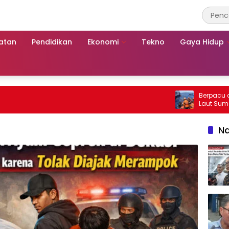
atan
Pendidikan
Ekonomi
Tekno
Gaya Hidup
Berpacu dengan Wa
Laut Sumenep: S
Mutiara Sentosa 
Na