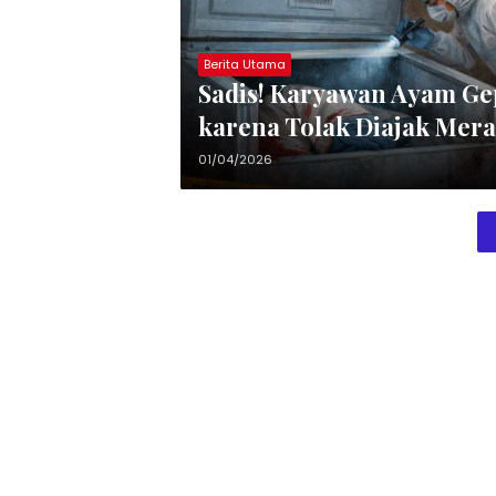
Berita Utama
Sadis! Karyawan Ayam Ge
karena Tolak Diajak Mer
01/04/2026