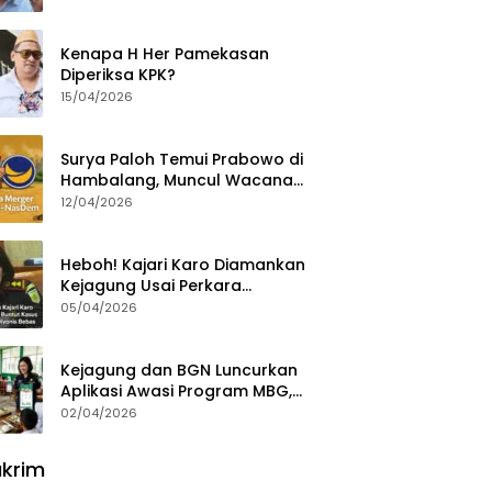
Ajak Aktivis 98 Bongkar
Permainan KPK
Kenapa H Her Pamekasan
Diperiksa KPK?
15/04/2026
Surya Paloh Temui Prabowo di
Hambalang, Muncul Wacana
Penggabungan NasDem dan
12/04/2026
Gerindra
Heboh! Kajari Karo Diamankan
Kejagung Usai Perkara
Videografer Divonis Bebas
05/04/2026
Kejagung dan BGN Luncurkan
Aplikasi Awasi Program MBG,
Begini Cara Lapornya
02/04/2026
krim