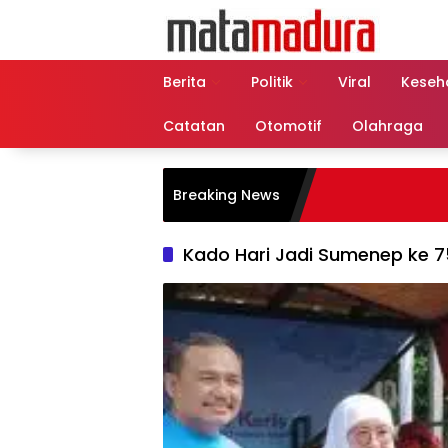
Langsung
ke
konten
Berita
Politik
Viral
Keseh
Catatan
Otomotif
Olahraga
Breaking News
Kado Hari Jadi Sumenep ke 7