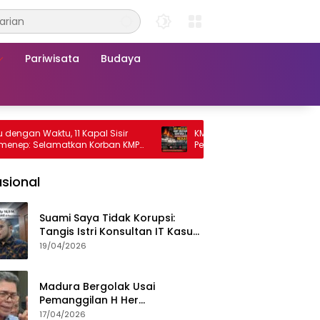
Pariwisata
Budaya
Waktu, 11 Kapal Sisir
KMP Mutiara Sentosa 2 Terbakar, Ra
Selamatkan Korban KMP
Penumpang Nekat Melompat ke Laut
a 2
sional
Suami Saya Tidak Korupsi:
Tangis Istri Konsultan IT Kasus
Nadiem Dituntut 22,5 Tahun
19/04/2026
Madura Bergolak Usai
Pemanggilan H Her
Pamekasan, Faizal Assegaf
17/04/2026