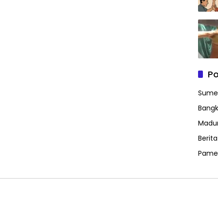
Po
Sume
Bangk
Madu
Berit
Pame