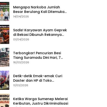
Mengapa Narkoba Jumlah
Besar Berulang Kali Ditemukan
di Wilayah Kepulauan
14/04/2026
Sumenep?
Sadis! Karyawan Ayam Geprek
di Bekasi Dibunuh Rekannya
karena Tolak Diajak Merampok
01/04/2026
Majikan
Terbongkar! Pencurian Besi
Tiang Suramadu Dini Hari, 7
ABK Ditangkap Polisi
16/03/2026
Detik-detik Emak-emak Curi
Daster dan HP di Toko
Sumenep, Aksi Terekam CCTV
11/03/2026
Ketika Warga Sumenep Melerai
Keributan, Justru Dikriminalisasi