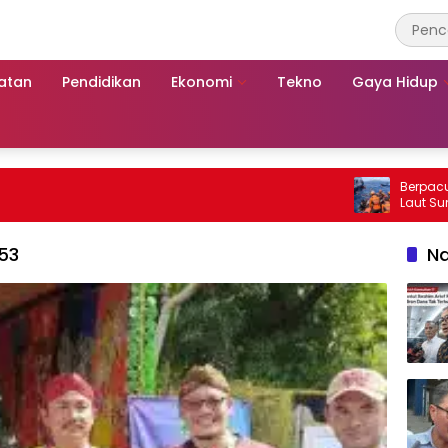
atan
Pendidikan
Ekonomi
Tekno
Gaya Hidup
Berpacu dengan 
Laut Sumenep: 
Mutiara Sentos
53
Na