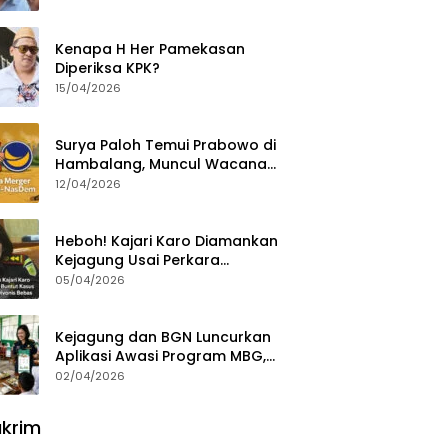
Ajak Aktivis 98 Bongkar
Permainan KPK
Kenapa H Her Pamekasan
Diperiksa KPK?
15/04/2026
Surya Paloh Temui Prabowo di
Hambalang, Muncul Wacana
Penggabungan NasDem dan
12/04/2026
Gerindra
Heboh! Kajari Karo Diamankan
Kejagung Usai Perkara
Videografer Divonis Bebas
05/04/2026
Kejagung dan BGN Luncurkan
Aplikasi Awasi Program MBG,
Begini Cara Lapornya
02/04/2026
krim