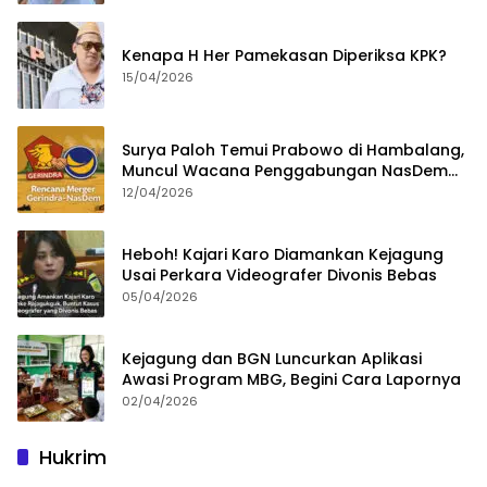
Kenapa H Her Pamekasan Diperiksa KPK?
15/04/2026
Surya Paloh Temui Prabowo di Hambalang,
Muncul Wacana Penggabungan NasDem
dan Gerindra
12/04/2026
Heboh! Kajari Karo Diamankan Kejagung
Usai Perkara Videografer Divonis Bebas
05/04/2026
Kejagung dan BGN Luncurkan Aplikasi
Awasi Program MBG, Begini Cara Lapornya
02/04/2026
Hukrim