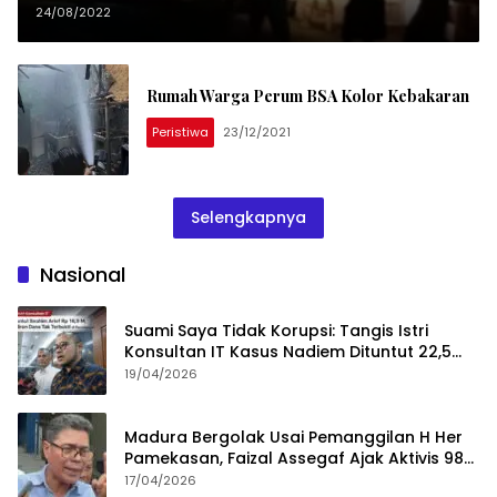
24/08/2022
Rumah Warga Perum BSA Kolor Kebakaran
Peristiwa
23/12/2021
Selengkapnya
Nasional
Suami Saya Tidak Korupsi: Tangis Istri
Konsultan IT Kasus Nadiem Dituntut 22,5
Tahun
19/04/2026
Madura Bergolak Usai Pemanggilan H Her
Pamekasan, Faizal Assegaf Ajak Aktivis 98
Bongkar Permainan KPK
17/04/2026