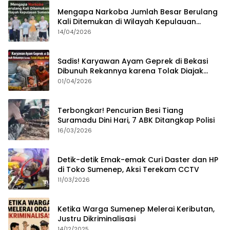
Mengapa Narkoba Jumlah Besar Berulang
Kali Ditemukan di Wilayah Kepulauan
Sumenep?
14/04/2026
Sadis! Karyawan Ayam Geprek di Bekasi
Dibunuh Rekannya karena Tolak Diajak
Merampok Majikan
01/04/2026
Terbongkar! Pencurian Besi Tiang
Suramadu Dini Hari, 7 ABK Ditangkap Polisi
16/03/2026
Detik-detik Emak-emak Curi Daster dan HP
di Toko Sumenep, Aksi Terekam CCTV
11/03/2026
Ketika Warga Sumenep Melerai Keributan,
Justru Dikriminalisasi
14/12/2025