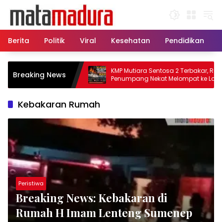
Langsung
ke
konten
Berita
Politik
Viral
Kesehatan
Pendidikan
, 11 Kapal Sisir
KMP Mutiara Sentosa 2 Terbakar, Ratusan
Breaking News
matkan Korban KMP
Penumpang Nekat Melompat ke Laut
Kebakaran Rumah
Peristiwa
Breaking News: Kebakaran di
Rumah H Imam Lenteng Sumenep