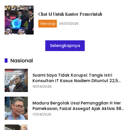
Chat AI Untuk Kantor Pemerintah
Teknologi
06/01/2025
Selengkapnya
Nasional
Suami Saya Tidak Korupsi: Tangis Istri
Konsultan IT Kasus Nadiem Dituntut 22,5
Tahun
19/04/2026
Madura Bergolak Usai Pemanggilan H Her
Pamekasan, Faizal Assegaf Ajak Aktivis 98
Bongkar Permainan KPK
17/04/2026