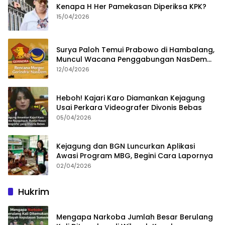
Kenapa H Her Pamekasan Diperiksa KPK?
15/04/2026
Surya Paloh Temui Prabowo di Hambalang,
Muncul Wacana Penggabungan NasDem
dan Gerindra
12/04/2026
Heboh! Kajari Karo Diamankan Kejagung
Usai Perkara Videografer Divonis Bebas
05/04/2026
Kejagung dan BGN Luncurkan Aplikasi
Awasi Program MBG, Begini Cara Lapornya
02/04/2026
Hukrim
Mengapa Narkoba Jumlah Besar Berulang