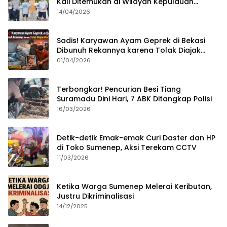
Kali Ditemukan di Wilayah Kepulauan
Sumenep?
14/04/2026
Sadis! Karyawan Ayam Geprek di Bekasi
Dibunuh Rekannya karena Tolak Diajak
Merampok Majikan
01/04/2026
Terbongkar! Pencurian Besi Tiang
Suramadu Dini Hari, 7 ABK Ditangkap Polisi
16/03/2026
Detik-detik Emak-emak Curi Daster dan HP
di Toko Sumenep, Aksi Terekam CCTV
11/03/2026
Ketika Warga Sumenep Melerai Keributan,
Justru Dikriminalisasi
14/12/2025