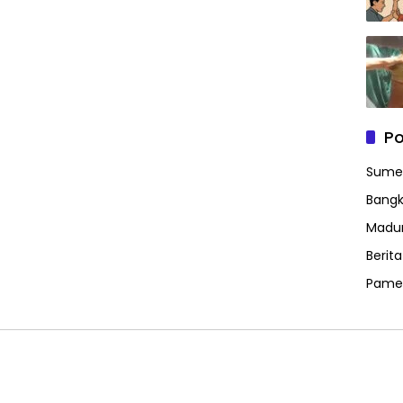
Po
Sume
Bangk
Madu
Berit
Pame