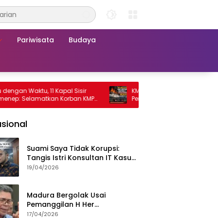
Pariwisata
Budaya
Waktu, 11 Kapal Sisir
KMP Mutiara Sentosa 2 Terbakar, Ra
 Selamatkan Korban KMP
Penumpang Nekat Melompat ke Laut
a 2
sional
Suami Saya Tidak Korupsi:
Tangis Istri Konsultan IT Kasus
Nadiem Dituntut 22,5 Tahun
19/04/2026
Madura Bergolak Usai
Pemanggilan H Her
Pamekasan, Faizal Assegaf
17/04/2026