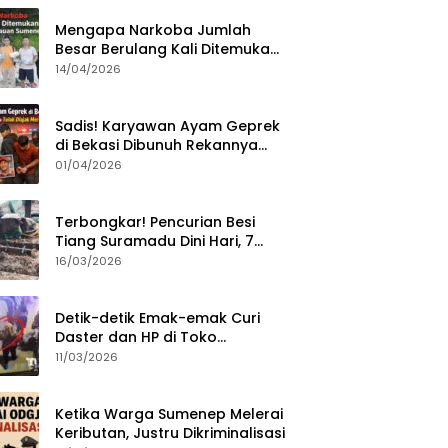
Mengapa Narkoba Jumlah
Besar Berulang Kali Ditemukan
di Wilayah Kepulauan
14/04/2026
Sumenep?
Sadis! Karyawan Ayam Geprek
di Bekasi Dibunuh Rekannya
karena Tolak Diajak Merampok
01/04/2026
Majikan
Terbongkar! Pencurian Besi
Tiang Suramadu Dini Hari, 7
ABK Ditangkap Polisi
16/03/2026
Detik-detik Emak-emak Curi
Daster dan HP di Toko
Sumenep, Aksi Terekam CCTV
11/03/2026
Ketika Warga Sumenep Melerai
Keributan, Justru Dikriminalisasi