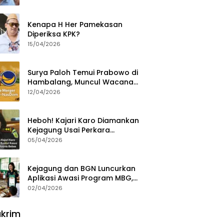
Ajak Aktivis 98 Bongkar
Permainan KPK
Kenapa H Her Pamekasan
Diperiksa KPK?
15/04/2026
Surya Paloh Temui Prabowo di
Hambalang, Muncul Wacana
Penggabungan NasDem dan
12/04/2026
Gerindra
Heboh! Kajari Karo Diamankan
Kejagung Usai Perkara
Videografer Divonis Bebas
05/04/2026
Kejagung dan BGN Luncurkan
Aplikasi Awasi Program MBG,
Begini Cara Lapornya
02/04/2026
krim