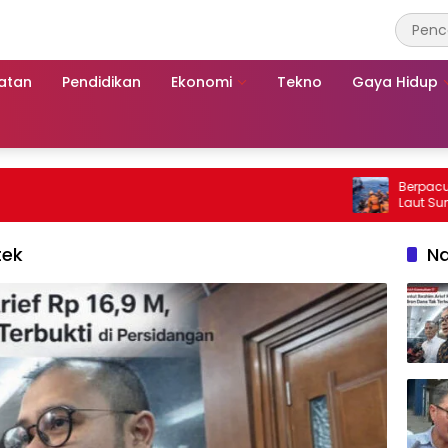
atan
Pendidikan
Ekonomi
Tekno
Gaya Hidup
Berpacu dengan 
Laut Sumenep:
Mutiara Sentos
tek
Na