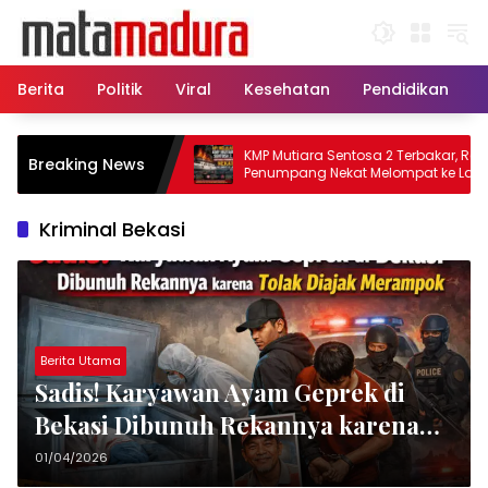
Langsung
ke
konten
Berita
Politik
Viral
Kesehatan
Pendidikan
, 11 Kapal Sisir
KMP Mutiara Sentosa 2 Terbakar, Ratusan
Breaking News
matkan Korban KMP
Penumpang Nekat Melompat ke Laut
Kriminal Bekasi
Berita Utama
Sadis! Karyawan Ayam Geprek di
Bekasi Dibunuh Rekannya karena
Tolak Diajak Merampok Majikan
01/04/2026