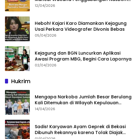
dan Gerindra
12/04/2026
Heboh! Kajari Karo Diamankan Kejagung
Usai Perkara Videografer Divonis Bebas
05/04/2026
Kejagung dan BGN Luncurkan Aplikasi
Awasi Program MBG, Begini Cara Lapornya
02/04/2026
Hukrim
Mengapa Narkoba Jumlah Besar Berulang
Kali Ditemukan di Wilayah Kepulauan
Sumenep?
14/04/2026
Sadis! Karyawan Ayam Geprek di Bekasi
Dibunuh Rekannya karena Tolak Diajak
Merampok Majikan
01/04/2026