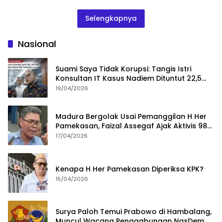
Selengkapnya
Nasional
Suami Saya Tidak Korupsi: Tangis Istri
Konsultan IT Kasus Nadiem Dituntut 22,5
Tahun
19/04/2026
Madura Bergolak Usai Pemanggilan H Her
Pamekasan, Faizal Assegaf Ajak Aktivis 98
Bongkar Permainan KPK
17/04/2026
Kenapa H Her Pamekasan Diperiksa KPK?
15/04/2026
Surya Paloh Temui Prabowo di Hambalang,
Muncul Wacana Penggabungan NasDem