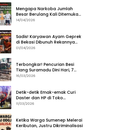
Mengapa Narkoba Jumlah
Besar Berulang Kali Ditemukan
di Wilayah Kepulauan
14/04/2026
Sumenep?
Sadis! Karyawan Ayam Geprek
di Bekasi Dibunuh Rekannya
karena Tolak Diajak Merampok
01/04/2026
Majikan
Terbongkar! Pencurian Besi
Tiang Suramadu Dini Hari, 7
ABK Ditangkap Polisi
16/03/2026
Detik-detik Emak-emak Curi
Daster dan HP di Toko
Sumenep, Aksi Terekam CCTV
11/03/2026
Ketika Warga Sumenep Melerai
Keributan, Justru Dikriminalisasi