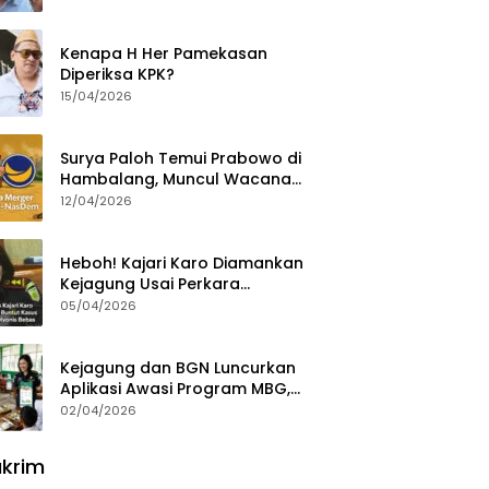
Ajak Aktivis 98 Bongkar
Permainan KPK
Kenapa H Her Pamekasan
Diperiksa KPK?
15/04/2026
Surya Paloh Temui Prabowo di
Hambalang, Muncul Wacana
Penggabungan NasDem dan
12/04/2026
Gerindra
Heboh! Kajari Karo Diamankan
Kejagung Usai Perkara
Videografer Divonis Bebas
05/04/2026
Kejagung dan BGN Luncurkan
Aplikasi Awasi Program MBG,
Begini Cara Lapornya
02/04/2026
krim