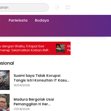
Pariwisata
Budaya
Waktu, 11 Kapal Sisir
KMP Mutiara Sentosa 2 Terbakar, Ra
Selamatkan Korban KMP
Penumpang Nekat Melompat ke Laut
a 2
sional
Suami Saya Tidak Korupsi:
Tangis Istri Konsultan IT Kasus
Nadiem Dituntut 22,5 Tahun
19/04/2026
Madura Bergolak Usai
Pemanggilan H Her
Pamekasan, Faizal Assegaf
17/04/2026