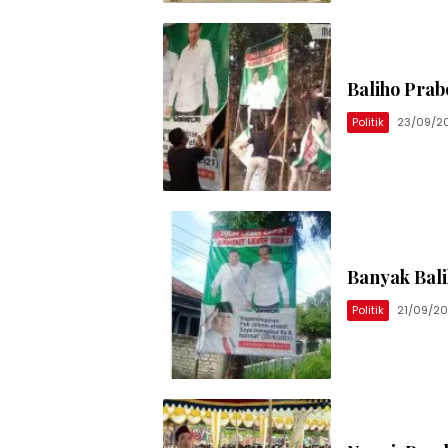
Baliho Pra
Politik
23/09/2
Banyak Bal
Politik
21/09/2