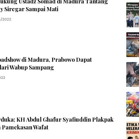
dukung Ustadz Somad di Madura Tantang
y Siregar Sampai Mati
5/2022
oadshow di Madura, Prabowo Dapat
dari Wabup Sampang
022
duka; KH Abdul Ghafur Syafiuddin Plakpak
 Pamekasan Wafat