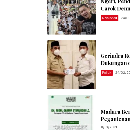
Ngeri, Pen
Carok Denn
Nasional
24/0
Gerindra R
Dukungan 
Politik
24/02/2
Madura Ber
Pegantenan
11/10/2021