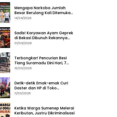
Mengapa Narkoba Jumlah
Besar Berulang Kali Ditemukan
di Wilayah Kepulauan
14/04/2026
Sumenep?
Sadis! Karyawan Ayam Geprek
di Bekasi Dibunuh Rekannya
karena Tolak Diajak Merampok
01/04/2026
Majikan
Terbongkar! Pencurian Besi
Tiang Suramadu Dini Hari, 7
ABK Ditangkap Polisi
16/03/2026
Detik-detik Emak-emak Curi
Daster dan HP di Toko
Sumenep, Aksi Terekam CCTV
11/03/2026
Ketika Warga Sumenep Melerai
Keributan, Justru Dikriminalisasi