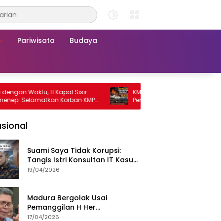
Pariwisata
Budaya
Waktu, 11 Kapal Sisir
KMP Mutiara Sentosa 2 Terbakar, Rat
Selamatkan Korban KMP
Penumpang Nekat Melompat ke Laut
 2
sional
Suami Saya Tidak Korupsi:
Tangis Istri Konsultan IT Kasus
Nadiem Dituntut 22,5 Tahun
19/04/2026
Madura Bergolak Usai
Pemanggilan H Her
Pamekasan, Faizal Assegaf
17/04/2026