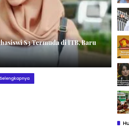
ahasiswi S3 Termuda di ITB, Baru
Selengkapnya
Hu