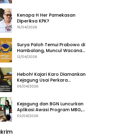
Ajak Aktivis 98 Bongkar
Permainan KPK
Kenapa H Her Pamekasan
Diperiksa KPK?
15/04/2026
Surya Paloh Temui Prabowo di
Hambalang, Muncul Wacana
Penggabungan NasDem dan
12/04/2026
Gerindra
Heboh! Kajari Karo Diamankan
Kejagung Usai Perkara
Videografer Divonis Bebas
05/04/2026
Kejagung dan BGN Luncurkan
Aplikasi Awasi Program MBG,
Begini Cara Lapornya
02/04/2026
krim