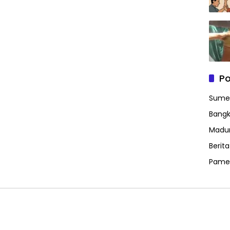
Po
Sume
Bangk
Madu
Berit
Pame