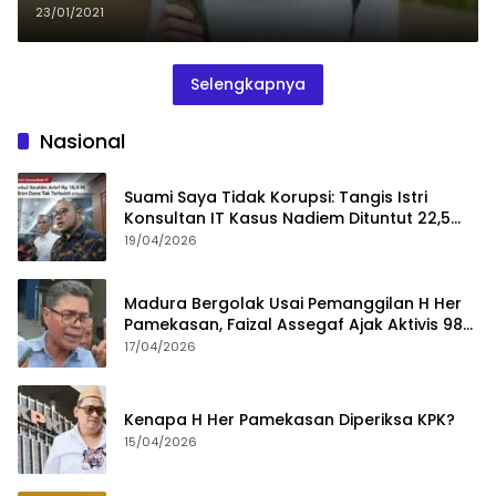
Tahun
23/01/2021
Selengkapnya
Nasional
Suami Saya Tidak Korupsi: Tangis Istri
Konsultan IT Kasus Nadiem Dituntut 22,5
Tahun
19/04/2026
Madura Bergolak Usai Pemanggilan H Her
Pamekasan, Faizal Assegaf Ajak Aktivis 98
Bongkar Permainan KPK
17/04/2026
Kenapa H Her Pamekasan Diperiksa KPK?
15/04/2026