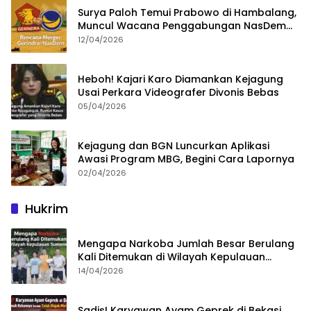
Surya Paloh Temui Prabowo di Hambalang,
Muncul Wacana Penggabungan NasDem
dan Gerindra
12/04/2026
Heboh! Kajari Karo Diamankan Kejagung
Usai Perkara Videografer Divonis Bebas
05/04/2026
Kejagung dan BGN Luncurkan Aplikasi
Awasi Program MBG, Begini Cara Lapornya
02/04/2026
Hukrim
Mengapa Narkoba Jumlah Besar Berulang
Kali Ditemukan di Wilayah Kepulauan
Sumenep?
14/04/2026
Sadis! Karyawan Ayam Geprek di Bekasi