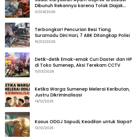
Dibunuh Rekannya karena Tolak Diajak
Merampok Majikan
01/04/2026
Terbongkar! Pencurian Besi Tiang
Suramadu Dini Hari, 7 ABK Ditangkap Polisi
16/03/2026
Detik-detik Emak-emak Curi Daster dan HP
di Toko Sumenep, Aksi Terekam CCTV
11/03/2026
Ketika Warga Sumenep Melerai Keributan,
Justru Dikriminalisasi
14/12/2025
Kasus ODGJ Sapudi, Keadilan untuk Siapa?
13/12/2025