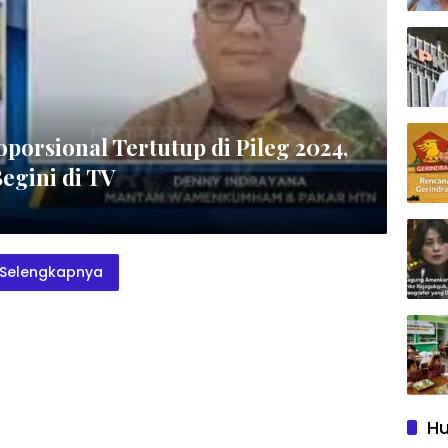
porsional Tertutup di Pileg 2024,
egini di TV
Selengkapnya
Hu