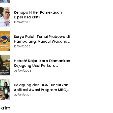
Ajak Aktivis 98 Bongkar
Permainan KPK
Kenapa H Her Pamekasan
Diperiksa KPK?
15/04/2026
Surya Paloh Temui Prabowo di
Hambalang, Muncul Wacana
Penggabungan NasDem dan
12/04/2026
Gerindra
Heboh! Kajari Karo Diamankan
Kejagung Usai Perkara
Videografer Divonis Bebas
05/04/2026
Kejagung dan BGN Luncurkan
Aplikasi Awasi Program MBG,
Begini Cara Lapornya
02/04/2026
krim