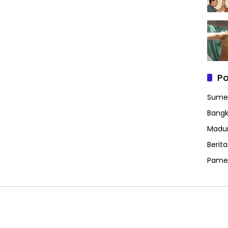
Po
Sume
Bangk
Madu
Berit
Pame