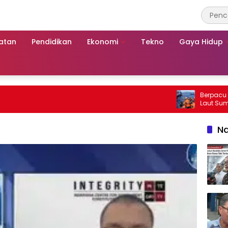
atan
Pendidikan
Ekonomi
Tekno
Gaya Hidup
Berpacu dengan 
Laut Sumenep: 
Mutiara Sentosa
Na