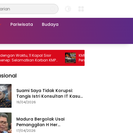
Pariwisata
Budaya
Waktu, 11 Kapal Sisir
KMP Mutiara Sentosa 2 Terbakar, Rat
Selamatkan Korban KMP
Penumpang Nekat Melompat ke Laut
 2
sional
Suami Saya Tidak Korupsi:
Tangis Istri Konsultan IT Kasus
Nadiem Dituntut 22,5 Tahun
19/04/2026
Madura Bergolak Usai
Pemanggilan H Her
Pamekasan, Faizal Assegaf
17/04/2026