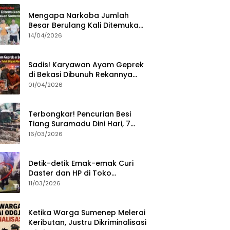
Mengapa Narkoba Jumlah
Besar Berulang Kali Ditemukan
di Wilayah Kepulauan
14/04/2026
Sumenep?
Sadis! Karyawan Ayam Geprek
di Bekasi Dibunuh Rekannya
karena Tolak Diajak Merampok
01/04/2026
Majikan
Terbongkar! Pencurian Besi
Tiang Suramadu Dini Hari, 7
ABK Ditangkap Polisi
16/03/2026
Detik-detik Emak-emak Curi
Daster dan HP di Toko
Sumenep, Aksi Terekam CCTV
11/03/2026
Ketika Warga Sumenep Melerai
Keributan, Justru Dikriminalisasi