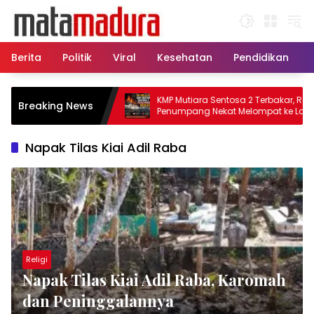
Langsung
ke
konten
Berita
Politik
Viral
Kesehatan
Pendidikan
, 11 Kapal Sisir
KMP Mutiara Sentosa 2 Terbakar, Ratusan
Breaking News
matkan Korban KMP
Penumpang Nekat Melompat ke Laut
Napak Tilas Kiai Adil Raba
Religi
Napak Tilas Kiai Adil Raba, Karomah
dan Peninggalannya