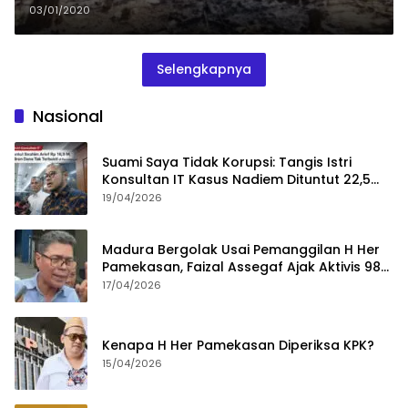
03/01/2020
Selengkapnya
Nasional
Suami Saya Tidak Korupsi: Tangis Istri
Konsultan IT Kasus Nadiem Dituntut 22,5
Tahun
19/04/2026
Madura Bergolak Usai Pemanggilan H Her
Pamekasan, Faizal Assegaf Ajak Aktivis 98
Bongkar Permainan KPK
17/04/2026
Kenapa H Her Pamekasan Diperiksa KPK?
15/04/2026