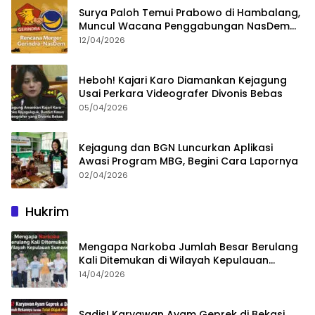
Surya Paloh Temui Prabowo di Hambalang,
Muncul Wacana Penggabungan NasDem
dan Gerindra
12/04/2026
Heboh! Kajari Karo Diamankan Kejagung
Usai Perkara Videografer Divonis Bebas
05/04/2026
Kejagung dan BGN Luncurkan Aplikasi
Awasi Program MBG, Begini Cara Lapornya
02/04/2026
Hukrim
Mengapa Narkoba Jumlah Besar Berulang
Kali Ditemukan di Wilayah Kepulauan
Sumenep?
14/04/2026
Sadis! Karyawan Ayam Geprek di Bekasi