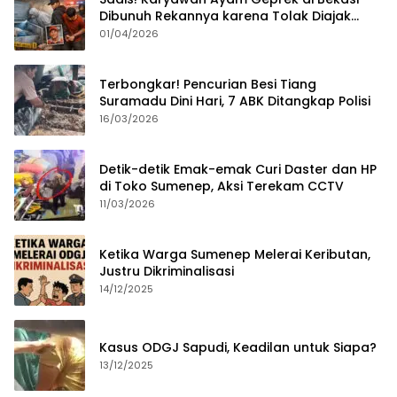
Dibunuh Rekannya karena Tolak Diajak
Merampok Majikan
01/04/2026
Terbongkar! Pencurian Besi Tiang
Suramadu Dini Hari, 7 ABK Ditangkap Polisi
16/03/2026
Detik-detik Emak-emak Curi Daster dan HP
di Toko Sumenep, Aksi Terekam CCTV
11/03/2026
Ketika Warga Sumenep Melerai Keributan,
Justru Dikriminalisasi
14/12/2025
Kasus ODGJ Sapudi, Keadilan untuk Siapa?
13/12/2025