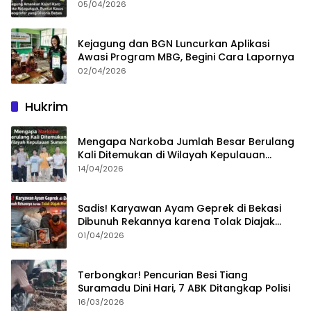
05/04/2026
Kejagung dan BGN Luncurkan Aplikasi
Awasi Program MBG, Begini Cara Lapornya
02/04/2026
Hukrim
Mengapa Narkoba Jumlah Besar Berulang
Kali Ditemukan di Wilayah Kepulauan
Sumenep?
14/04/2026
Sadis! Karyawan Ayam Geprek di Bekasi
Dibunuh Rekannya karena Tolak Diajak
Merampok Majikan
01/04/2026
Terbongkar! Pencurian Besi Tiang
Suramadu Dini Hari, 7 ABK Ditangkap Polisi
16/03/2026