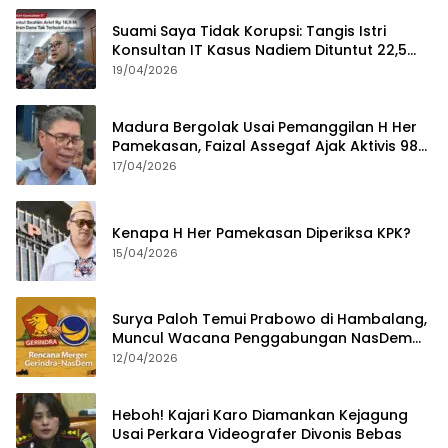
Suami Saya Tidak Korupsi: Tangis Istri
Konsultan IT Kasus Nadiem Dituntut 22,5
Tahun
19/04/2026
Madura Bergolak Usai Pemanggilan H Her
Pamekasan, Faizal Assegaf Ajak Aktivis 98
Bongkar Permainan KPK
17/04/2026
Kenapa H Her Pamekasan Diperiksa KPK?
15/04/2026
Surya Paloh Temui Prabowo di Hambalang,
Muncul Wacana Penggabungan NasDem
dan Gerindra
12/04/2026
Heboh! Kajari Karo Diamankan Kejagung
Usai Perkara Videografer Divonis Bebas