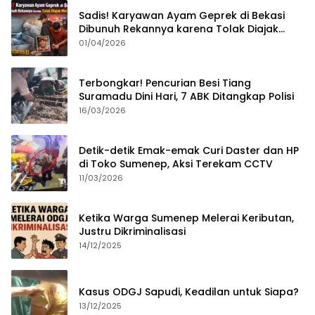
Sadis! Karyawan Ayam Geprek di Bekasi
Dibunuh Rekannya karena Tolak Diajak
Merampok Majikan
01/04/2026
Terbongkar! Pencurian Besi Tiang
Suramadu Dini Hari, 7 ABK Ditangkap Polisi
16/03/2026
Detik-detik Emak-emak Curi Daster dan HP
di Toko Sumenep, Aksi Terekam CCTV
11/03/2026
Ketika Warga Sumenep Melerai Keributan,
Justru Dikriminalisasi
14/12/2025
Kasus ODGJ Sapudi, Keadilan untuk Siapa?
13/12/2025