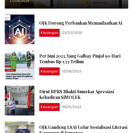
KEJAR Terbaik 2025 dari OJK
27/09/2025
OJK Dorong Perbankan Memanfaatkan AI
Keuangan
23/02/2025
Per Juni 2023, Yang Galbay Pinjol 90 Hari
Tembus Rp 1,73 Triliun
Keuangan
13/08/2023
Dirut BPRS Bhakti Sumekar Apresiasi
Kehadiran SiMOLEK
Keuangan
29/10/2022
OJK Gandeng LSAI Gelar Sosialisasi Literasi
Keuangan di Sumenep