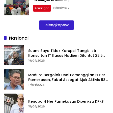
Keuangan
10/03/2022
Selengkapnya
Nasional
Suami Saya Tidak Korupsi: Tangis Istri
Konsultan IT Kasus Nadiem Dituntut 22,5
Tahun
19/04/2026
Madura Bergolak Usai Pemanggilan H Her
Pamekasan, Faizal Assegaf Ajak Aktivis 98
Bongkar Permainan KPK
17/04/2026
Kenapa H Her Pamekasan Diperiksa KPK?
15/04/2026