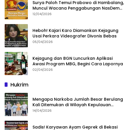
Surya Paloh Temui Prabowo di Hambalang,
Muncul Wacana Penggabungan NasDem
dan Gerindra
12/04/2026
Heboh! Kajari Karo Diamankan Kejagung
Usai Perkara Videografer Divonis Bebas
05/04/2026
Kejagung dan BGN Luncurkan Aplikasi
Awasi Program MBG, Begini Cara Lapornya
02/04/2026
Hukrim
Mengapa Narkoba Jumlah Besar Berulang
Kali Ditemukan di Wilayah Kepulauan
Sumenep?
14/04/2026
Sadis! Karyawan Ayam Geprek di Bekasi