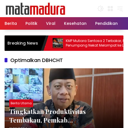
Langsung
ke
konten
Berita
Politik
Viral
Kesehatan
Pendidikan
u, 11 Kapal Sisir
KMP Mutiara Sentosa 2 Terbakar, Ratusa
Breaking News
amatkan Korban KMP
Penumpang Nekat Melompat ke Laut
Optimalkan DBHCHT
Berita Utama
Tingkatkan Produktivitas
Tembakau, Pemkab