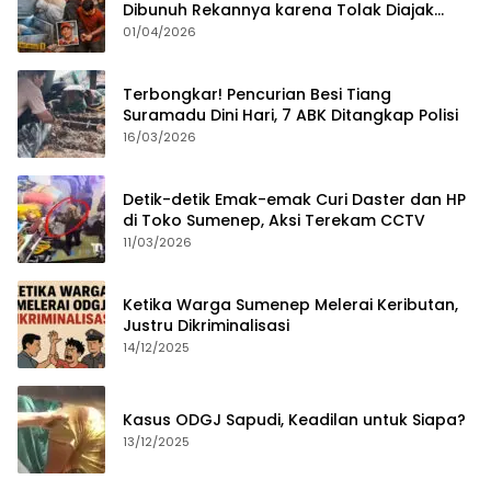
Dibunuh Rekannya karena Tolak Diajak
Merampok Majikan
01/04/2026
Terbongkar! Pencurian Besi Tiang
Suramadu Dini Hari, 7 ABK Ditangkap Polisi
16/03/2026
Detik-detik Emak-emak Curi Daster dan HP
di Toko Sumenep, Aksi Terekam CCTV
11/03/2026
Ketika Warga Sumenep Melerai Keributan,
Justru Dikriminalisasi
14/12/2025
Kasus ODGJ Sapudi, Keadilan untuk Siapa?
13/12/2025