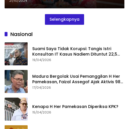
Sumenep Optimalkan DBHCHT
21/10/2024
Untuk Irigasi Air Tanah
Selengkapnya
Nasional
Suami Saya Tidak Korupsi: Tangis Istri
Konsultan IT Kasus Nadiem Dituntut 22,5
Tahun
19/04/2026
Madura Bergolak Usai Pemanggilan H Her
Pamekasan, Faizal Assegaf Ajak Aktivis 98
Bongkar Permainan KPK
17/04/2026
Kenapa H Her Pamekasan Diperiksa KPK?
15/04/2026