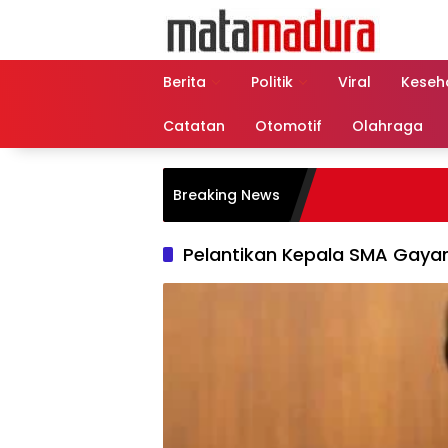
Langsung
ke
konten
Berita
Politik
Viral
Keseh
Catatan
Otomotif
Olahraga
Breaking News
Pelantikan Kepala SMA Gay