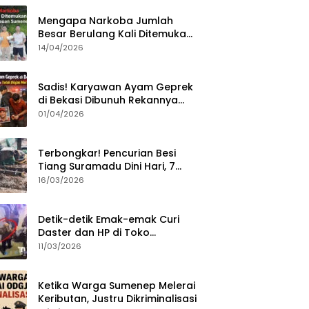
Mengapa Narkoba Jumlah
Besar Berulang Kali Ditemukan
di Wilayah Kepulauan
14/04/2026
Sumenep?
Sadis! Karyawan Ayam Geprek
di Bekasi Dibunuh Rekannya
karena Tolak Diajak Merampok
01/04/2026
Majikan
Terbongkar! Pencurian Besi
Tiang Suramadu Dini Hari, 7
ABK Ditangkap Polisi
16/03/2026
Detik-detik Emak-emak Curi
Daster dan HP di Toko
Sumenep, Aksi Terekam CCTV
11/03/2026
Ketika Warga Sumenep Melerai
Keributan, Justru Dikriminalisasi