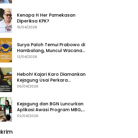
Ajak Aktivis 98 Bongkar
Permainan KPK
Kenapa H Her Pamekasan
Diperiksa KPK?
15/04/2026
Surya Paloh Temui Prabowo di
Hambalang, Muncul Wacana
Penggabungan NasDem dan
12/04/2026
Gerindra
Heboh! Kajari Karo Diamankan
Kejagung Usai Perkara
Videografer Divonis Bebas
05/04/2026
Kejagung dan BGN Luncurkan
Aplikasi Awasi Program MBG,
Begini Cara Lapornya
02/04/2026
krim