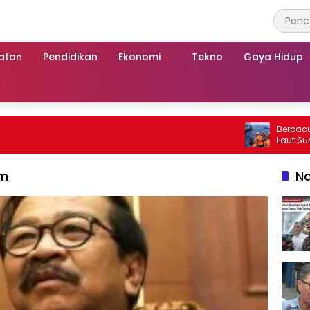
atan
Pendidikan
Ekonomi
Tekno
Gaya Hidup
Berpacu dengan 
Laut Sumenep:
Mutiara Sentos
am
Na