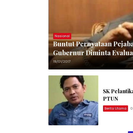
Nasional
Buntut Pernyataan Pejaba
Gubernur Diminta Evalua
19/01/2017
SK Pelanti
PTUN
Berita Utama
0