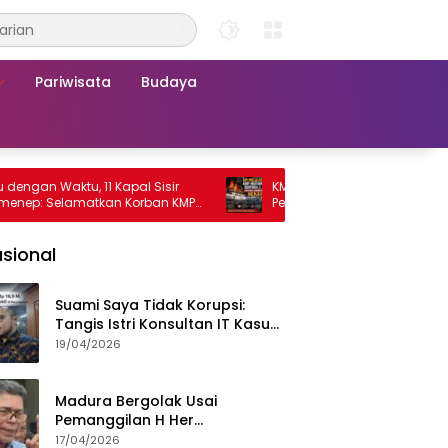
Pariwisata
Budaya
Waktu, 11 Kapal Sisir
KMP Mutiara Sentosa 2 Terbakar, Ra
 Selamatkan Korban KMP
Penumpang Nekat Melompat ke Laut
a 2
sional
Suami Saya Tidak Korupsi:
Tangis Istri Konsultan IT Kasus
Nadiem Dituntut 22,5 Tahun
19/04/2026
Madura Bergolak Usai
Pemanggilan H Her
Pamekasan, Faizal Assegaf
17/04/2026