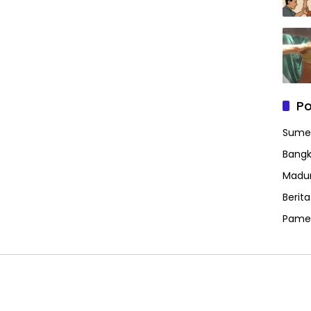
Po
Sume
Bangk
Madu
Berit
Pame