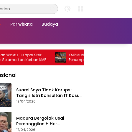
Pariwisata
Budaya
11 Kapal Sisir
KMP Mutiara Sentosa 2 Terbakar, Ratusan
tkan Korban KMP
Penumpang Nekat Melompat ke Laut
sional
Suami Saya Tidak Korupsi:
Tangis Istri Konsultan IT Kasus
Nadiem Dituntut 22,5 Tahun
19/04/2026
Madura Bergolak Usai
Pemanggilan H Her
Pamekasan, Faizal Assegaf
17/04/2026