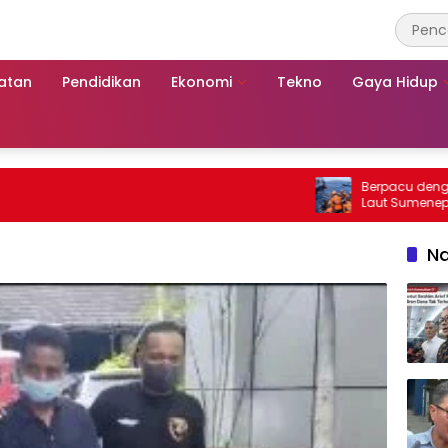
atan
Pendidikan
Ekonomi
Tekno
Gaya Hidup
Berpacu dengan Waktu, 
Laut Sumenep: Selama
Mutiara Sentosa 2
Na