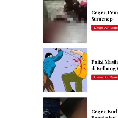
Geger, Pem
Sumenep
Hukum Dan Krimi
Polisi Masi
di Kelbung 
Hukum Dan Krimi
Geger, Kor
Bangkalan