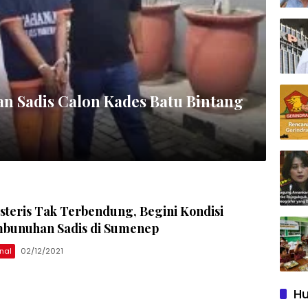
n Sadis Calon Kades Batu Bintang
steris Tak Terbendung, Begini Kondisi
bunuhan Sadis di Sumenep
nal
02/12/2021
Hu