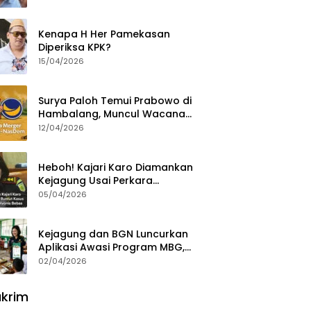
Ajak Aktivis 98 Bongkar
Permainan KPK
Kenapa H Her Pamekasan
Diperiksa KPK?
15/04/2026
Surya Paloh Temui Prabowo di
Hambalang, Muncul Wacana
Penggabungan NasDem dan
12/04/2026
Gerindra
Heboh! Kajari Karo Diamankan
Kejagung Usai Perkara
Videografer Divonis Bebas
05/04/2026
Kejagung dan BGN Luncurkan
Aplikasi Awasi Program MBG,
Begini Cara Lapornya
02/04/2026
krim