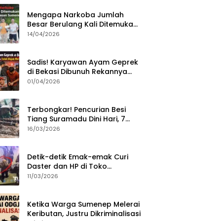
Mengapa Narkoba Jumlah
Besar Berulang Kali Ditemukan
di Wilayah Kepulauan
14/04/2026
Sumenep?
Sadis! Karyawan Ayam Geprek
di Bekasi Dibunuh Rekannya
karena Tolak Diajak Merampok
01/04/2026
Majikan
Terbongkar! Pencurian Besi
Tiang Suramadu Dini Hari, 7
ABK Ditangkap Polisi
16/03/2026
Detik-detik Emak-emak Curi
Daster dan HP di Toko
Sumenep, Aksi Terekam CCTV
11/03/2026
Ketika Warga Sumenep Melerai
Keributan, Justru Dikriminalisasi