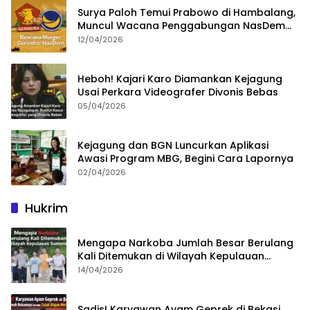
Surya Paloh Temui Prabowo di Hambalang,
Muncul Wacana Penggabungan NasDem
dan Gerindra
12/04/2026
Heboh! Kajari Karo Diamankan Kejagung
Usai Perkara Videografer Divonis Bebas
05/04/2026
Kejagung dan BGN Luncurkan Aplikasi
Awasi Program MBG, Begini Cara Lapornya
02/04/2026
Hukrim
Mengapa Narkoba Jumlah Besar Berulang
Kali Ditemukan di Wilayah Kepulauan
Sumenep?
14/04/2026
Sadis! Karyawan Ayam Geprek di Bekasi