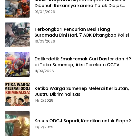
Dibunuh Rekannya karena Tolak Diajak
Merampok Majikan
01/04/2026
Terbongkar! Pencurian Besi Tiang
Suramadu Dini Hari, 7 ABK Ditangkap Polisi
16/03/2026
Detik-detik Emak-emak Curi Daster dan HP
di Toko Sumenep, Aksi Terekam CCTV
11/03/2026
Ketika Warga Sumenep Melerai Keributan,
Justru Dikriminalisasi
14/12/2025
Kasus ODGJ Sapudi, Keadilan untuk Siapa?
13/12/2025