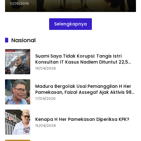
11/05/2016
Selengkapnya
Nasional
Suami Saya Tidak Korupsi: Tangis Istri
Konsultan IT Kasus Nadiem Dituntut 22,5
Tahun
19/04/2026
Madura Bergolak Usai Pemanggilan H Her
Pamekasan, Faizal Assegaf Ajak Aktivis 98
Bongkar Permainan KPK
17/04/2026
Kenapa H Her Pamekasan Diperiksa KPK?
15/04/2026