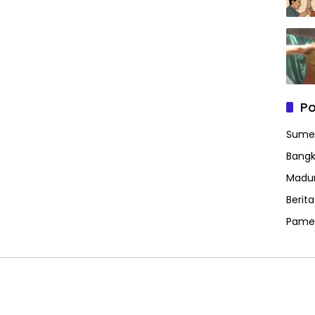
Po
Sume
Bangk
Madu
Berit
Pame