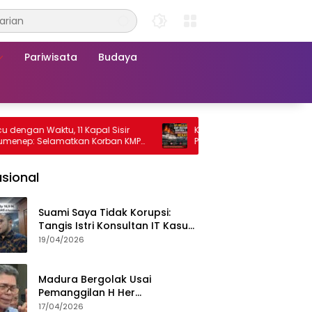
Pariwisata
Budaya
 Waktu, 11 Kapal Sisir
KMP Mutiara Sentosa 2 Terbakar, R
 Selamatkan Korban KMP
Penumpang Nekat Melompat ke Lau
sa 2
sional
Suami Saya Tidak Korupsi:
Tangis Istri Konsultan IT Kasus
Nadiem Dituntut 22,5 Tahun
19/04/2026
Madura Bergolak Usai
Pemanggilan H Her
Pamekasan, Faizal Assegaf
17/04/2026