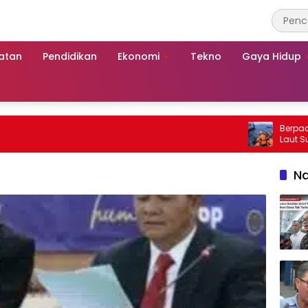
atan
Pendidikan
Ekonomi
Tekno
Gaya Hidup
Berpacu dengan
Laut Sumenep:
Mutiara Sento
Na