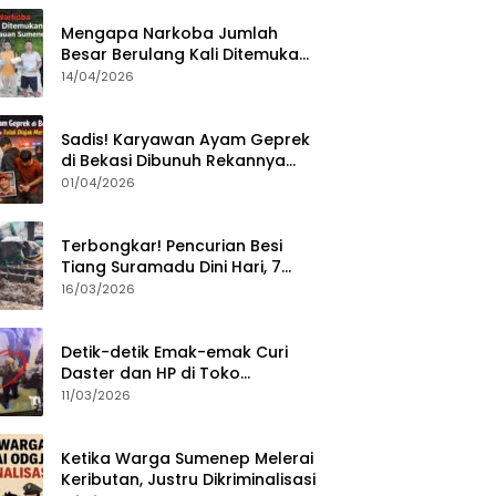
Mengapa Narkoba Jumlah
Besar Berulang Kali Ditemukan
di Wilayah Kepulauan
14/04/2026
Sumenep?
Sadis! Karyawan Ayam Geprek
di Bekasi Dibunuh Rekannya
karena Tolak Diajak Merampok
01/04/2026
Majikan
Terbongkar! Pencurian Besi
Tiang Suramadu Dini Hari, 7
ABK Ditangkap Polisi
16/03/2026
Detik-detik Emak-emak Curi
Daster dan HP di Toko
Sumenep, Aksi Terekam CCTV
11/03/2026
Ketika Warga Sumenep Melerai
Keributan, Justru Dikriminalisasi