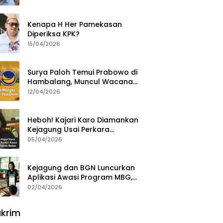
Ajak Aktivis 98 Bongkar
Permainan KPK
Kenapa H Her Pamekasan
Diperiksa KPK?
15/04/2026
Surya Paloh Temui Prabowo di
Hambalang, Muncul Wacana
Penggabungan NasDem dan
12/04/2026
Gerindra
Heboh! Kajari Karo Diamankan
Kejagung Usai Perkara
Videografer Divonis Bebas
05/04/2026
Kejagung dan BGN Luncurkan
Aplikasi Awasi Program MBG,
Begini Cara Lapornya
02/04/2026
krim