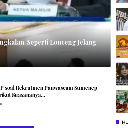
gkalan, Seperti Lonceng Jelang
P soal Rekrutmen Panwascam Sumenep
rikut Suasananya…
18
Hu