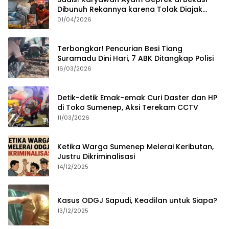
Dibunuh Rekannya karena Tolak Diajak
Merampok Majikan
01/04/2026
Terbongkar! Pencurian Besi Tiang
Suramadu Dini Hari, 7 ABK Ditangkap Polisi
16/03/2026
Detik-detik Emak-emak Curi Daster dan HP
di Toko Sumenep, Aksi Terekam CCTV
11/03/2026
Ketika Warga Sumenep Melerai Keributan,
Justru Dikriminalisasi
14/12/2025
Kasus ODGJ Sapudi, Keadilan untuk Siapa?
13/12/2025