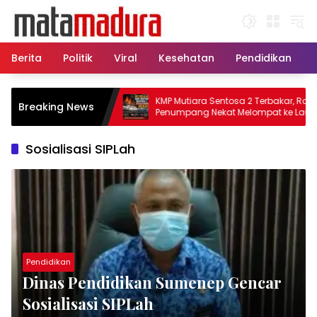
Langsung
ke
konten
Berita
Politik
Viral
Kesehatan
Pendidikan
, 11 Kapal Sisir
KMP Mutiara Sentosa 2 Terbakar, Ratusan
Breaking News
matkan Korban KMP
Penumpang Nekat Melompat ke Laut
Sosialisasi SIPLah
Pendidikan
Dinas Pendidikan Sumenep Gencar
Sosialisasi SIPLah