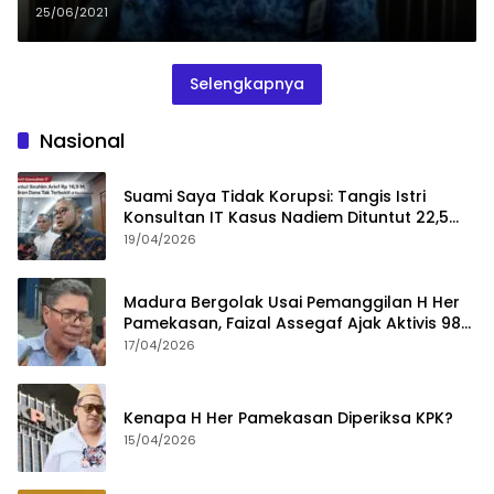
25/06/2021
Selengkapnya
Nasional
Suami Saya Tidak Korupsi: Tangis Istri
Konsultan IT Kasus Nadiem Dituntut 22,5
Tahun
19/04/2026
Madura Bergolak Usai Pemanggilan H Her
Pamekasan, Faizal Assegaf Ajak Aktivis 98
Bongkar Permainan KPK
17/04/2026
Kenapa H Her Pamekasan Diperiksa KPK?
15/04/2026