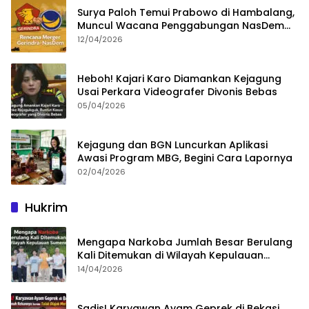
Surya Paloh Temui Prabowo di Hambalang,
Muncul Wacana Penggabungan NasDem
dan Gerindra
12/04/2026
Heboh! Kajari Karo Diamankan Kejagung
Usai Perkara Videografer Divonis Bebas
05/04/2026
Kejagung dan BGN Luncurkan Aplikasi
Awasi Program MBG, Begini Cara Lapornya
02/04/2026
Hukrim
Mengapa Narkoba Jumlah Besar Berulang
Kali Ditemukan di Wilayah Kepulauan
Sumenep?
14/04/2026
Sadis! Karyawan Ayam Geprek di Bekasi