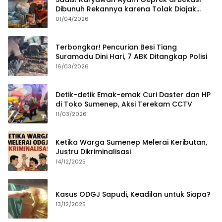
Dibunuh Rekannya karena Tolak Diajak
Merampok Majikan
01/04/2026
Terbongkar! Pencurian Besi Tiang
Suramadu Dini Hari, 7 ABK Ditangkap Polisi
16/03/2026
Detik-detik Emak-emak Curi Daster dan HP
di Toko Sumenep, Aksi Terekam CCTV
11/03/2026
Ketika Warga Sumenep Melerai Keributan,
Justru Dikriminalisasi
14/12/2025
Kasus ODGJ Sapudi, Keadilan untuk Siapa?
13/12/2025