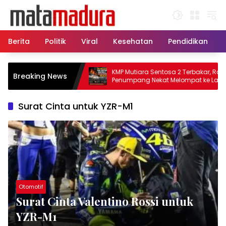
Langsung
ke
konten
Berita
Politik
Viral
Kesehatan
Pendidikan
, 11 Kapal Sisir
KMP Mutiara Sentosa 2 Terbakar, Ratusan
Breaking News
matkan Korban KMP
Penumpang Nekat Melompat ke Laut
Surat Cinta untuk YZR-M1
Otomotif
Surat Cinta Valentino Rossi untuk
YZR-M1