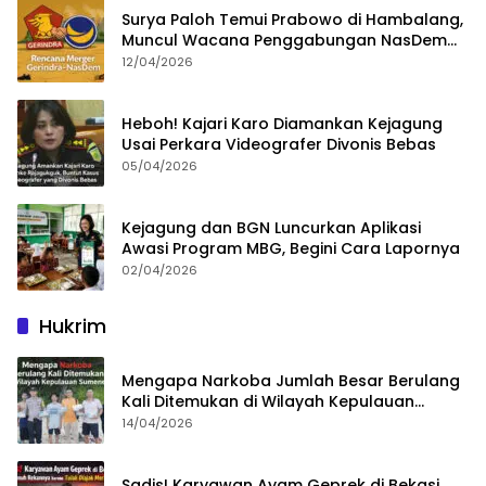
Surya Paloh Temui Prabowo di Hambalang,
Muncul Wacana Penggabungan NasDem
dan Gerindra
12/04/2026
Heboh! Kajari Karo Diamankan Kejagung
Usai Perkara Videografer Divonis Bebas
05/04/2026
Kejagung dan BGN Luncurkan Aplikasi
Awasi Program MBG, Begini Cara Lapornya
02/04/2026
Hukrim
Mengapa Narkoba Jumlah Besar Berulang
Kali Ditemukan di Wilayah Kepulauan
Sumenep?
14/04/2026
Sadis! Karyawan Ayam Geprek di Bekasi