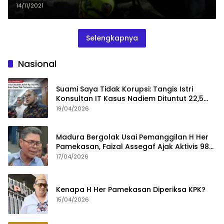
14/11/2021
Selengkapnya
Nasional
Suami Saya Tidak Korupsi: Tangis Istri
Konsultan IT Kasus Nadiem Dituntut 22,5
Tahun
19/04/2026
Madura Bergolak Usai Pemanggilan H Her
Pamekasan, Faizal Assegaf Ajak Aktivis 98
Bongkar Permainan KPK
17/04/2026
Kenapa H Her Pamekasan Diperiksa KPK?
15/04/2026