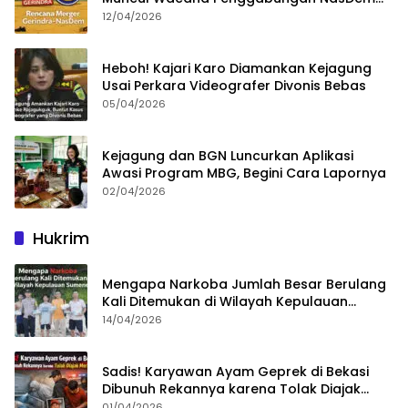
dan Gerindra
12/04/2026
Heboh! Kajari Karo Diamankan Kejagung
Usai Perkara Videografer Divonis Bebas
05/04/2026
Kejagung dan BGN Luncurkan Aplikasi
Awasi Program MBG, Begini Cara Lapornya
02/04/2026
Hukrim
Mengapa Narkoba Jumlah Besar Berulang
Kali Ditemukan di Wilayah Kepulauan
Sumenep?
14/04/2026
Sadis! Karyawan Ayam Geprek di Bekasi
Dibunuh Rekannya karena Tolak Diajak
Merampok Majikan
01/04/2026