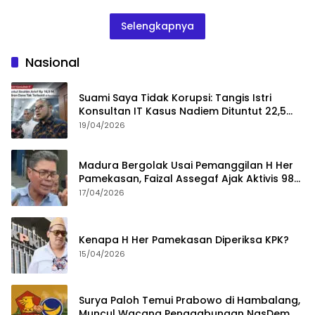
Selengkapnya
Nasional
Suami Saya Tidak Korupsi: Tangis Istri
Konsultan IT Kasus Nadiem Dituntut 22,5
Tahun
19/04/2026
Madura Bergolak Usai Pemanggilan H Her
Pamekasan, Faizal Assegaf Ajak Aktivis 98
Bongkar Permainan KPK
17/04/2026
Kenapa H Her Pamekasan Diperiksa KPK?
15/04/2026
Surya Paloh Temui Prabowo di Hambalang,
Muncul Wacana Penggabungan NasDem