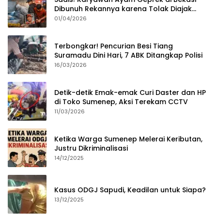
Dibunuh Rekannya karena Tolak Diajak
Merampok Majikan
01/04/2026
Terbongkar! Pencurian Besi Tiang
Suramadu Dini Hari, 7 ABK Ditangkap Polisi
16/03/2026
Detik-detik Emak-emak Curi Daster dan HP
di Toko Sumenep, Aksi Terekam CCTV
11/03/2026
Ketika Warga Sumenep Melerai Keributan,
Justru Dikriminalisasi
14/12/2025
Kasus ODGJ Sapudi, Keadilan untuk Siapa?
13/12/2025