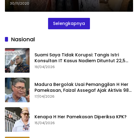
30/11/2020
Selengkapnya
Nasional
Suami Saya Tidak Korupsi: Tangis Istri
Konsultan IT Kasus Nadiem Dituntut 22,5
Tahun
19/04/2026
Madura Bergolak Usai Pemanggilan H Her
Pamekasan, Faizal Assegaf Ajak Aktivis 98
Bongkar Permainan KPK
17/04/2026
Kenapa H Her Pamekasan Diperiksa KPK?
15/04/2026