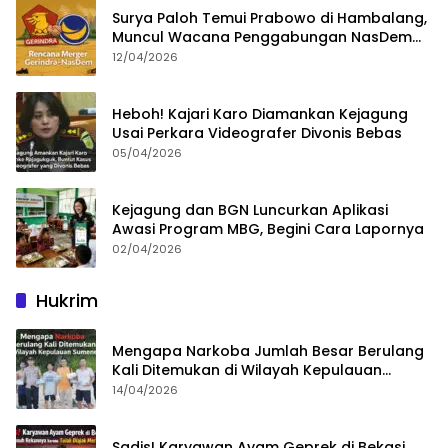
Surya Paloh Temui Prabowo di Hambalang,
Muncul Wacana Penggabungan NasDem
dan Gerindra
12/04/2026
Heboh! Kajari Karo Diamankan Kejagung
Usai Perkara Videografer Divonis Bebas
05/04/2026
Kejagung dan BGN Luncurkan Aplikasi
Awasi Program MBG, Begini Cara Lapornya
02/04/2026
Hukrim
Mengapa Narkoba Jumlah Besar Berulang
Kali Ditemukan di Wilayah Kepulauan
Sumenep?
14/04/2026
Sadis! Karyawan Ayam Geprek di Bekasi