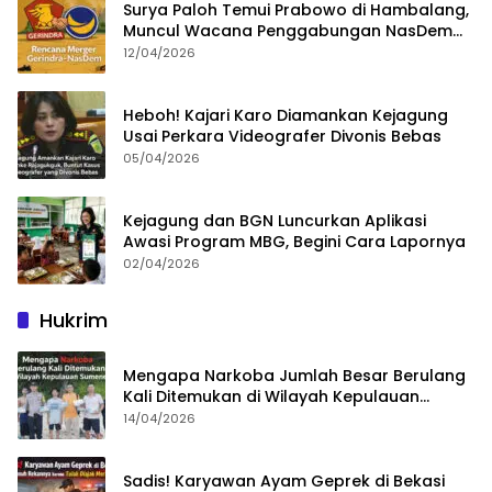
Surya Paloh Temui Prabowo di Hambalang,
Muncul Wacana Penggabungan NasDem
dan Gerindra
12/04/2026
Heboh! Kajari Karo Diamankan Kejagung
Usai Perkara Videografer Divonis Bebas
05/04/2026
Kejagung dan BGN Luncurkan Aplikasi
Awasi Program MBG, Begini Cara Lapornya
02/04/2026
Hukrim
Mengapa Narkoba Jumlah Besar Berulang
Kali Ditemukan di Wilayah Kepulauan
Sumenep?
14/04/2026
Sadis! Karyawan Ayam Geprek di Bekasi