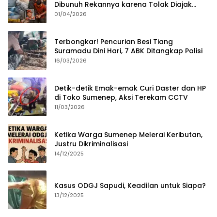
Dibunuh Rekannya karena Tolak Diajak
Merampok Majikan
01/04/2026
Terbongkar! Pencurian Besi Tiang
Suramadu Dini Hari, 7 ABK Ditangkap Polisi
16/03/2026
Detik-detik Emak-emak Curi Daster dan HP
di Toko Sumenep, Aksi Terekam CCTV
11/03/2026
Ketika Warga Sumenep Melerai Keributan,
Justru Dikriminalisasi
14/12/2025
Kasus ODGJ Sapudi, Keadilan untuk Siapa?
13/12/2025