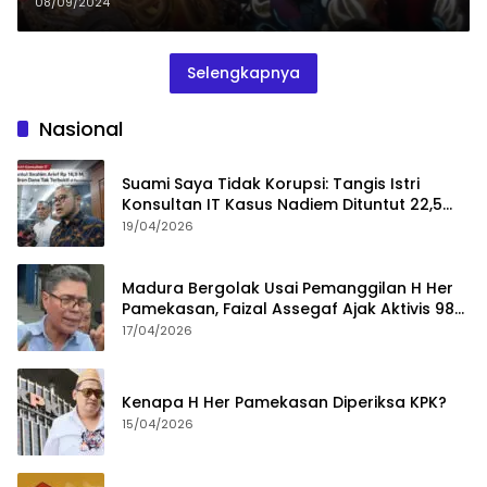
08/09/2024
Selengkapnya
Nasional
Suami Saya Tidak Korupsi: Tangis Istri
Konsultan IT Kasus Nadiem Dituntut 22,5
Tahun
19/04/2026
Madura Bergolak Usai Pemanggilan H Her
Pamekasan, Faizal Assegaf Ajak Aktivis 98
Bongkar Permainan KPK
17/04/2026
Kenapa H Her Pamekasan Diperiksa KPK?
15/04/2026