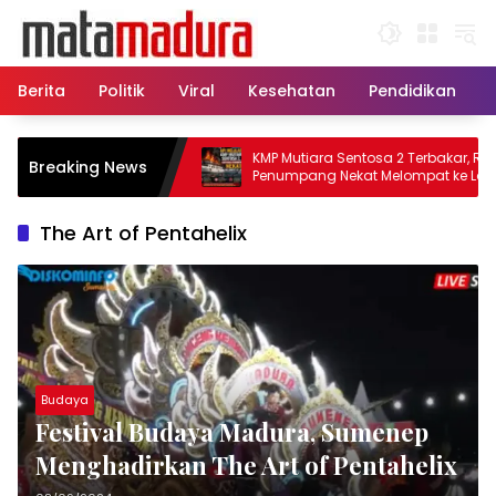
Langsung
ke
konten
Berita
Politik
Viral
Kesehatan
Pendidikan
u, 11 Kapal Sisir
KMP Mutiara Sentosa 2 Terbakar, Ratusa
Breaking News
amatkan Korban KMP
Penumpang Nekat Melompat ke Laut
The Art of Pentahelix
Budaya
Festival Budaya Madura, Sumenep
Menghadirkan The Art of Pentahelix