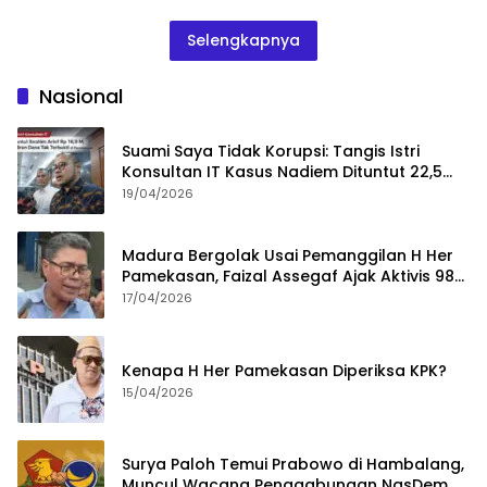
Selengkapnya
Nasional
Suami Saya Tidak Korupsi: Tangis Istri
Konsultan IT Kasus Nadiem Dituntut 22,5
Tahun
19/04/2026
Madura Bergolak Usai Pemanggilan H Her
Pamekasan, Faizal Assegaf Ajak Aktivis 98
Bongkar Permainan KPK
17/04/2026
Kenapa H Her Pamekasan Diperiksa KPK?
15/04/2026
Surya Paloh Temui Prabowo di Hambalang,
Muncul Wacana Penggabungan NasDem