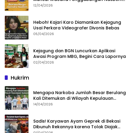
dan Gerindra
12/04/2026
Heboh! Kajari Karo Diamankan Kejagung
Usai Perkara Videografer Divonis Bebas
05/04/2026
Kejagung dan BGN Luncurkan Aplikasi
Awasi Program MBG, Begini Cara Lapornya
02/04/2026
Hukrim
Mengapa Narkoba Jumlah Besar Berulang
Kali Ditemukan di Wilayah Kepulauan
Sumenep?
14/04/2026
Sadis! Karyawan Ayam Geprek di Bekasi
Dibunuh Rekannya karena Tolak Diajak
Merampok Majikan
01/04/2026