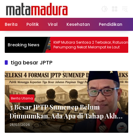
Langsung
ke
konten
Berita
Politik
Viral
Kesehatan
Pendidikan
apal Sisir
KMP Mutiara Sentosa 2 Terbakar, Ratusan
Breaking News
 Korban KMP
Penumpang Nekat Melompat ke Laut
tiga besar JPTP
Berita Utama
3 Besar JPTP Sumenep Belum
Diumumkan, Ada Apa di Tahap Akhir
Seleksi?
28/03/2026