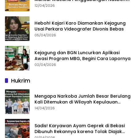
dan Gerindra
12/04/2026
Heboh! Kajari Karo Diamankan Kejagung
Usai Perkara Videografer Divonis Bebas
05/04/2026
Kejagung dan BGN Luncurkan Aplikasi
Awasi Program MBG, Begini Cara Lapornya
02/04/2026
Hukrim
Mengapa Narkoba Jumlah Besar Berulang
Kali Ditemukan di Wilayah Kepulauan
Sumenep?
14/04/2026
Sadis! Karyawan Ayam Geprek di Bekasi
Dibunuh Rekannya karena Tolak Diajak
Merampok Majikan
01/04/2026