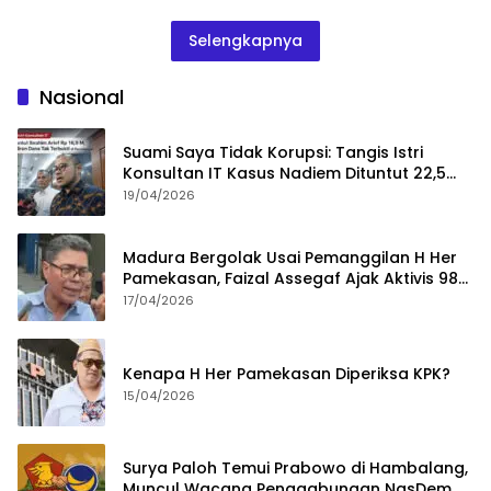
Selengkapnya
Nasional
Suami Saya Tidak Korupsi: Tangis Istri
Konsultan IT Kasus Nadiem Dituntut 22,5
Tahun
19/04/2026
Madura Bergolak Usai Pemanggilan H Her
Pamekasan, Faizal Assegaf Ajak Aktivis 98
Bongkar Permainan KPK
17/04/2026
Kenapa H Her Pamekasan Diperiksa KPK?
15/04/2026
Surya Paloh Temui Prabowo di Hambalang,
Muncul Wacana Penggabungan NasDem