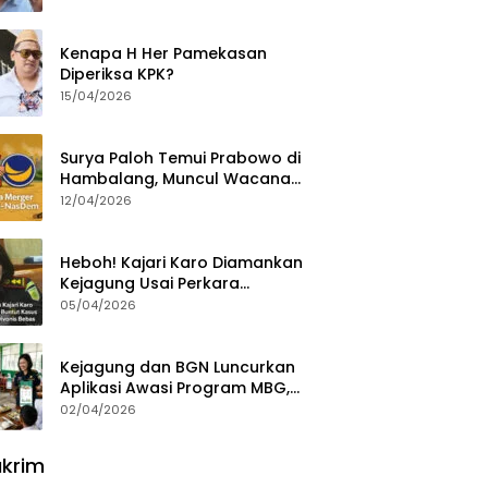
Ajak Aktivis 98 Bongkar
Permainan KPK
Kenapa H Her Pamekasan
Diperiksa KPK?
15/04/2026
Surya Paloh Temui Prabowo di
Hambalang, Muncul Wacana
Penggabungan NasDem dan
12/04/2026
Gerindra
Heboh! Kajari Karo Diamankan
Kejagung Usai Perkara
Videografer Divonis Bebas
05/04/2026
Kejagung dan BGN Luncurkan
Aplikasi Awasi Program MBG,
Begini Cara Lapornya
02/04/2026
krim