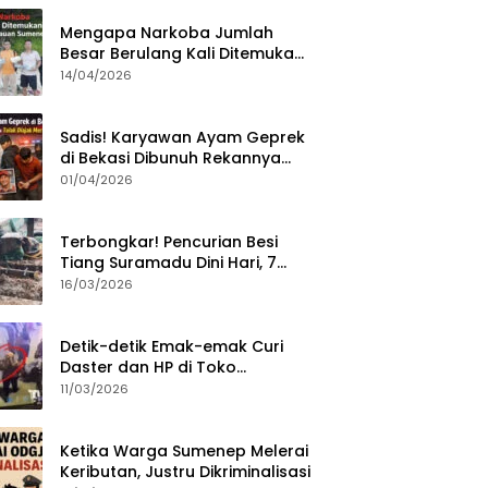
Mengapa Narkoba Jumlah
Besar Berulang Kali Ditemukan
di Wilayah Kepulauan
14/04/2026
Sumenep?
Sadis! Karyawan Ayam Geprek
di Bekasi Dibunuh Rekannya
karena Tolak Diajak Merampok
01/04/2026
Majikan
Terbongkar! Pencurian Besi
Tiang Suramadu Dini Hari, 7
ABK Ditangkap Polisi
16/03/2026
Detik-detik Emak-emak Curi
Daster dan HP di Toko
Sumenep, Aksi Terekam CCTV
11/03/2026
Ketika Warga Sumenep Melerai
Keributan, Justru Dikriminalisasi