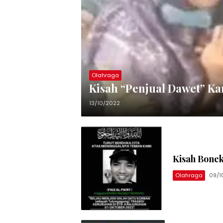
Olahraga
Kisah “Penjual Dawet” K
13/10/2022
Kisah Bone
Olahraga
09/1