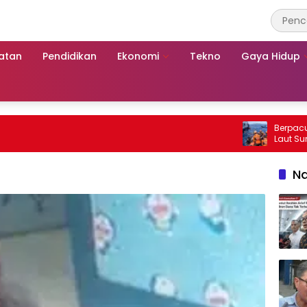
atan
Pendidikan
Ekonomi
Tekno
Gaya Hidup
Berpacu dengan 
Laut Sumenep: 
Mutiara Sentosa
Na