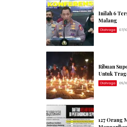
Inilah 6 Te
Malang
Olahraga
07/1
Ribuan Supo
Untuk Trag
Olahraga
05/1
127 Orang 
Mengerikan