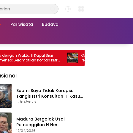
Pariwisata
Budaya
Waktu, 11 Kapal Sisir
KMP Mutiara Sentosa 2 Terbakar, Rat
Selamatkan Korban KMP
Penumpang Nekat Melompat ke Laut
 2
sional
Suami Saya Tidak Korupsi:
Tangis Istri Konsultan IT Kasus
Nadiem Dituntut 22,5 Tahun
19/04/2026
Madura Bergolak Usai
Pemanggilan H Her
Pamekasan, Faizal Assegaf
17/04/2026