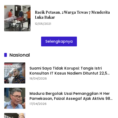
Racik Petasan, 2 Warga Tewas 7 Menderita
Luka Bakar
12/05/2021
Selengkapnya
Nasional
Suami Saya Tidak Korupsi: Tangis Istri
Konsultan IT Kasus Nadiem Dituntut 22,5
Tahun
19/04/2026
Madura Bergolak Usai Pemanggilan H Her
Pamekasan, Faizal Assegaf Ajak Aktivis 98
Bongkar Permainan KPK
17/04/2026