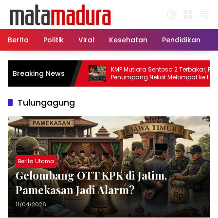
Langsung
ke
konten
Berita
Politik
Viral
Kesehatan
Pendidikan
u, 11 Kapal Sisir
KMP Mutiara Sentosa 2 Terbakar, Ratusa
Breaking News
amatkan Korban KMP
Penumpang Nekat Melompat ke Laut
Tulungagung
Berita Utama
Gelombang OTT KPK di Jatim,
Pamekasan Jadi Alarm?
11/04/2026