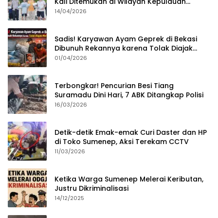
Kali Ditemukan di Wilayah Kepulauan
Sumenep?
14/04/2026
Sadis! Karyawan Ayam Geprek di Bekasi
Dibunuh Rekannya karena Tolak Diajak
Merampok Majikan
01/04/2026
Terbongkar! Pencurian Besi Tiang
Suramadu Dini Hari, 7 ABK Ditangkap Polisi
16/03/2026
Detik-detik Emak-emak Curi Daster dan HP
di Toko Sumenep, Aksi Terekam CCTV
11/03/2026
Ketika Warga Sumenep Melerai Keributan,
Justru Dikriminalisasi
14/12/2025