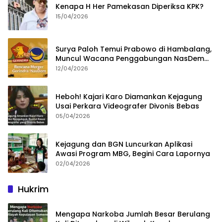
Kenapa H Her Pamekasan Diperiksa KPK?
15/04/2026
Surya Paloh Temui Prabowo di Hambalang,
Muncul Wacana Penggabungan NasDem
dan Gerindra
12/04/2026
Heboh! Kajari Karo Diamankan Kejagung
Usai Perkara Videografer Divonis Bebas
05/04/2026
Kejagung dan BGN Luncurkan Aplikasi
Awasi Program MBG, Begini Cara Lapornya
02/04/2026
Hukrim
Mengapa Narkoba Jumlah Besar Berulang