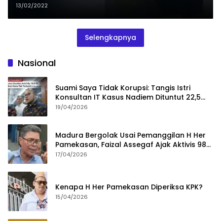
13/02/2022
Selengkapnya
Nasional
Suami Saya Tidak Korupsi: Tangis Istri
Konsultan IT Kasus Nadiem Dituntut 22,5
Tahun
19/04/2026
Madura Bergolak Usai Pemanggilan H Her
Pamekasan, Faizal Assegaf Ajak Aktivis 98
Bongkar Permainan KPK
17/04/2026
Kenapa H Her Pamekasan Diperiksa KPK?
15/04/2026