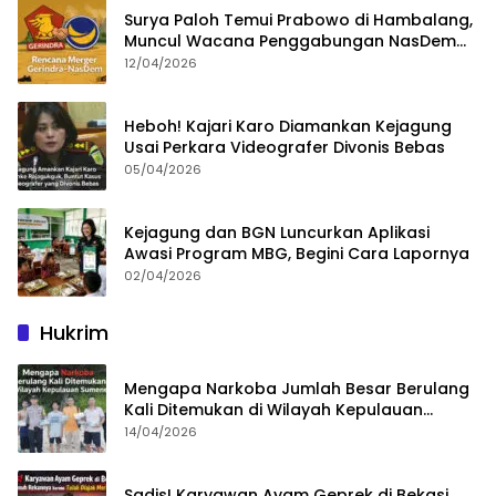
Surya Paloh Temui Prabowo di Hambalang,
Muncul Wacana Penggabungan NasDem
dan Gerindra
12/04/2026
Heboh! Kajari Karo Diamankan Kejagung
Usai Perkara Videografer Divonis Bebas
05/04/2026
Kejagung dan BGN Luncurkan Aplikasi
Awasi Program MBG, Begini Cara Lapornya
02/04/2026
Hukrim
Mengapa Narkoba Jumlah Besar Berulang
Kali Ditemukan di Wilayah Kepulauan
Sumenep?
14/04/2026
Sadis! Karyawan Ayam Geprek di Bekasi