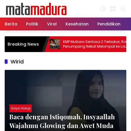
Langsung
ke
konten
Berita
Politik
Viral
Kesehatan
Pendidikan
, 11 Kapal Sisir
KMP Mutiara Sentosa 2 Terbakar, Ratusan
Breaking News
matkan Korban KMP
Penumpang Nekat Melompat ke Laut
Wirid
Gaya Hidup
Baca dengan Istiqomah, Insyaallah
Wajahmu Glowing dan Awet Muda