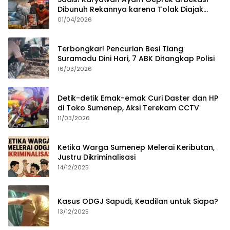
Dibunuh Rekannya karena Tolak Diajak
Merampok Majikan
01/04/2026
Terbongkar! Pencurian Besi Tiang
Suramadu Dini Hari, 7 ABK Ditangkap Polisi
16/03/2026
Detik-detik Emak-emak Curi Daster dan HP
di Toko Sumenep, Aksi Terekam CCTV
11/03/2026
Ketika Warga Sumenep Melerai Keributan,
Justru Dikriminalisasi
14/12/2025
Kasus ODGJ Sapudi, Keadilan untuk Siapa?
13/12/2025