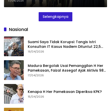
17/08/2025
Selengkapnya
Nasional
Suami Saya Tidak Korupsi: Tangis Istri
Konsultan IT Kasus Nadiem Dituntut 22,5
Tahun
19/04/2026
Madura Bergolak Usai Pemanggilan H Her
Pamekasan, Faizal Assegaf Ajak Aktivis 98
Bongkar Permainan KPK
17/04/2026
Kenapa H Her Pamekasan Diperiksa KPK?
15/04/2026