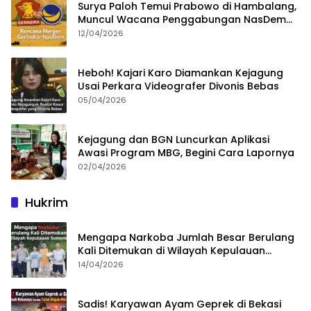
Surya Paloh Temui Prabowo di Hambalang,
Muncul Wacana Penggabungan NasDem
dan Gerindra
12/04/2026
Heboh! Kajari Karo Diamankan Kejagung
Usai Perkara Videografer Divonis Bebas
05/04/2026
Kejagung dan BGN Luncurkan Aplikasi
Awasi Program MBG, Begini Cara Lapornya
02/04/2026
Hukrim
Mengapa Narkoba Jumlah Besar Berulang
Kali Ditemukan di Wilayah Kepulauan
Sumenep?
14/04/2026
Sadis! Karyawan Ayam Geprek di Bekasi