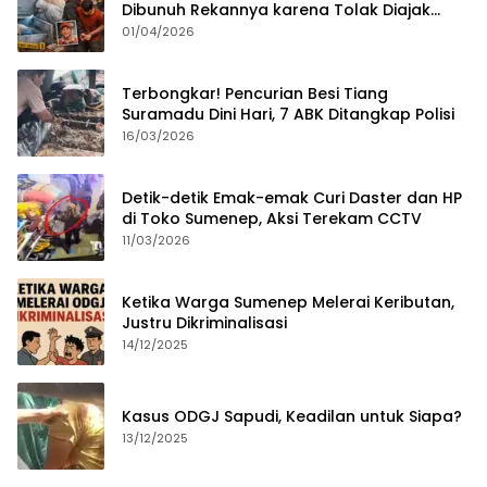
Dibunuh Rekannya karena Tolak Diajak
Merampok Majikan
01/04/2026
Terbongkar! Pencurian Besi Tiang
Suramadu Dini Hari, 7 ABK Ditangkap Polisi
16/03/2026
Detik-detik Emak-emak Curi Daster dan HP
di Toko Sumenep, Aksi Terekam CCTV
11/03/2026
Ketika Warga Sumenep Melerai Keributan,
Justru Dikriminalisasi
14/12/2025
Kasus ODGJ Sapudi, Keadilan untuk Siapa?
13/12/2025