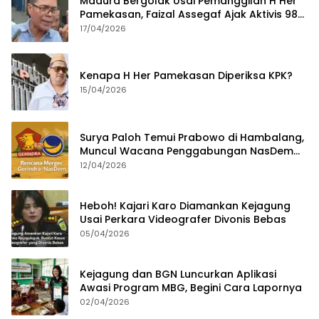
Madura Bergolak Usai Pemanggilan H Her
Pamekasan, Faizal Assegaf Ajak Aktivis 98
Bongkar Permainan KPK
17/04/2026
Kenapa H Her Pamekasan Diperiksa KPK?
15/04/2026
Surya Paloh Temui Prabowo di Hambalang,
Muncul Wacana Penggabungan NasDem
dan Gerindra
12/04/2026
Heboh! Kajari Karo Diamankan Kejagung
Usai Perkara Videografer Divonis Bebas
05/04/2026
Kejagung dan BGN Luncurkan Aplikasi
Awasi Program MBG, Begini Cara Lapornya
02/04/2026