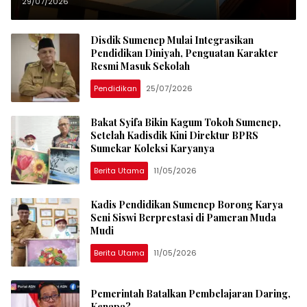
Bertaraf Internasional
29/07/2026
Disdik Sumenep Mulai Integrasikan
Pendidikan Diniyah, Penguatan Karakter
Resmi Masuk Sekolah
Pendidikan
25/07/2026
Bakat Syifa Bikin Kagum Tokoh Sumenep,
Setelah Kadisdik Kini Direktur BPRS
Sumekar Koleksi Karyanya
Berita Utama
11/05/2026
Kadis Pendidikan Sumenep Borong Karya
Seni Siswi Berprestasi di Pameran Muda
Mudi
Berita Utama
11/05/2026
Pemerintah Batalkan Pembelajaran Daring,
Kenapa?