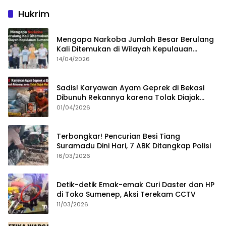
Hukrim
Mengapa Narkoba Jumlah Besar Berulang
Kali Ditemukan di Wilayah Kepulauan
Sumenep?
14/04/2026
Sadis! Karyawan Ayam Geprek di Bekasi
Dibunuh Rekannya karena Tolak Diajak
Merampok Majikan
01/04/2026
Terbongkar! Pencurian Besi Tiang
Suramadu Dini Hari, 7 ABK Ditangkap Polisi
16/03/2026
Detik-detik Emak-emak Curi Daster dan HP
di Toko Sumenep, Aksi Terekam CCTV
11/03/2026