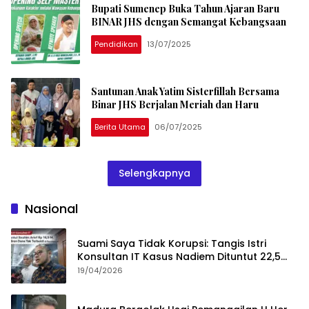
Bupati Sumenep Buka Tahun Ajaran Baru
BINAR JHS dengan Semangat Kebangsaan
Pendidikan
13/07/2025
Santunan Anak Yatim Sisterfillah Bersama
Binar JHS Berjalan Meriah dan Haru
Berita Utama
06/07/2025
Selengkapnya
Nasional
Suami Saya Tidak Korupsi: Tangis Istri
Konsultan IT Kasus Nadiem Dituntut 22,5
Tahun
19/04/2026