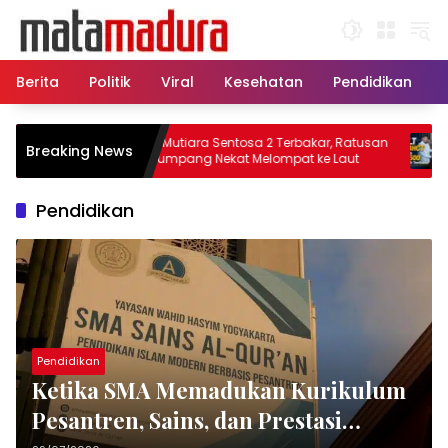
Langsung
ke
konten
Berita
Politik
Viral
Kesehatan
Pendidikan
KMP Mutiara Sentosa 2 Terbakar, Ratusan
Pemk
Breaking News
KMP
Penumpang Nekat Melompat ke Laut
Rp 2,
Pendidikan
Pendidikan
Ketika SMA Memadukan Kurikulum
Pesantren, Sains, dan Prestasi