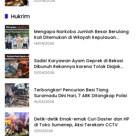
02/04/2026
Hukrim
Mengapa Narkoba Jumlah Besar Berulang
Kali Ditemukan di Wilayah Kepulauan
Sumenep?
14/04/2026
Sadis! Karyawan Ayam Geprek di Bekasi
Dibunuh Rekannya karena Tolak Diajak
Merampok Majikan
01/04/2026
Terbongkar! Pencurian Besi Tiang
Suramadu Dini Hari, 7 ABK Ditangkap Polisi
16/03/2026
Detik-detik Emak-emak Curi Daster dan HP
di Toko Sumenep, Aksi Terekam CCTV
11/03/2026