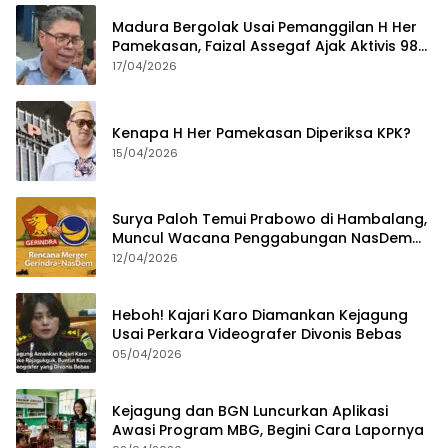
Madura Bergolak Usai Pemanggilan H Her
Pamekasan, Faizal Assegaf Ajak Aktivis 98
Bongkar Permainan KPK
17/04/2026
Kenapa H Her Pamekasan Diperiksa KPK?
15/04/2026
Surya Paloh Temui Prabowo di Hambalang,
Muncul Wacana Penggabungan NasDem
dan Gerindra
12/04/2026
Heboh! Kajari Karo Diamankan Kejagung
Usai Perkara Videografer Divonis Bebas
05/04/2026
Kejagung dan BGN Luncurkan Aplikasi
Awasi Program MBG, Begini Cara Lapornya