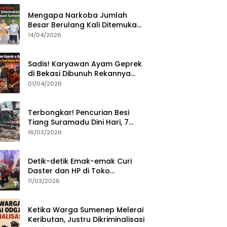
Mengapa Narkoba Jumlah
Besar Berulang Kali Ditemukan
di Wilayah Kepulauan
14/04/2026
Sumenep?
Sadis! Karyawan Ayam Geprek
di Bekasi Dibunuh Rekannya
karena Tolak Diajak Merampok
01/04/2026
Majikan
Terbongkar! Pencurian Besi
Tiang Suramadu Dini Hari, 7
ABK Ditangkap Polisi
16/03/2026
Detik-detik Emak-emak Curi
Daster dan HP di Toko
Sumenep, Aksi Terekam CCTV
11/03/2026
Ketika Warga Sumenep Melerai
Keributan, Justru Dikriminalisasi