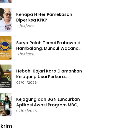
Ajak Aktivis 98 Bongkar
Permainan KPK
Kenapa H Her Pamekasan
Diperiksa KPK?
15/04/2026
Surya Paloh Temui Prabowo di
Hambalang, Muncul Wacana
Penggabungan NasDem dan
12/04/2026
Gerindra
Heboh! Kajari Karo Diamankan
Kejagung Usai Perkara
Videografer Divonis Bebas
05/04/2026
Kejagung dan BGN Luncurkan
Aplikasi Awasi Program MBG,
Begini Cara Lapornya
02/04/2026
krim