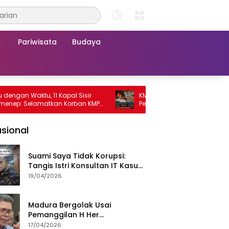
Pariwisata
Budaya
Waktu, 11 Kapal Sisir
KMP Mutiara Sentosa 2 Terbakar, Ra
 Selamatkan Korban KMP
Penumpang Nekat Melompat ke Lau
a 2
sional
Suami Saya Tidak Korupsi:
Tangis Istri Konsultan IT Kasus
Nadiem Dituntut 22,5 Tahun
19/04/2026
Madura Bergolak Usai
Pemanggilan H Her
Pamekasan, Faizal Assegaf
17/04/2026