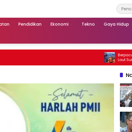
atan
Pendidikan
Ekonomi
Tekno
Gaya Hidup
Berpacu dengan 
Laut Sumenep:
Mutiara Sentos
Na