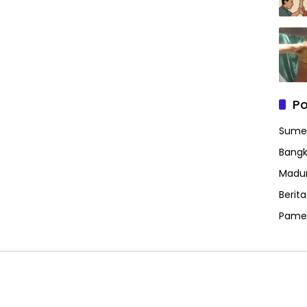
Po
Sume
Bangk
Madu
Berit
Pame