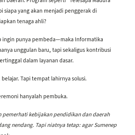
h Daerah. Program seperti “Telesapa Madura”
 siapa yang akan menjadi penggerak di
apkan tenaga ahli?
nep ingin punya pembeda—maka Informatika
hanya unggulan baru, tapi sekaligus kontribusi
tertinggal dalam layanan dasar.
lajar. Tapi tempat lahirnya solusi.
Seremoni hanyalah pembuka.
an pemerhati kebijakan pendidikan dan daerah
adang nendang. Tapi niatnya tetap: agar Sumenep