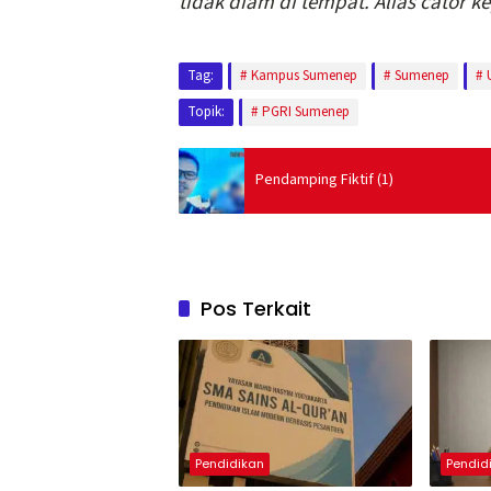
tidak diam di tempat. Alias cator k
Tag:
Kampus Sumenep
Sumenep
Topik:
PGRI Sumenep
Pendamping Fiktif (1)
Pos Terkait
Pendidikan
Pendid