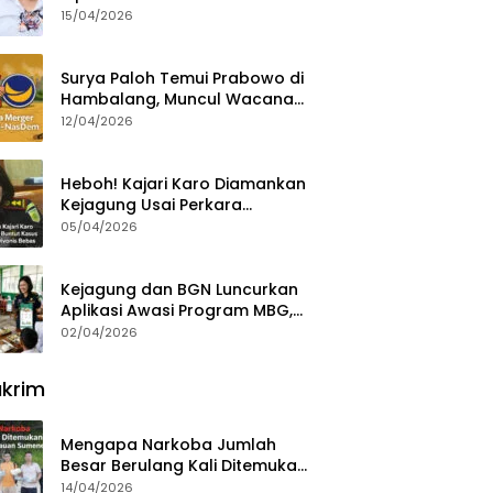
15/04/2026
Surya Paloh Temui Prabowo di
Hambalang, Muncul Wacana
Penggabungan NasDem dan
12/04/2026
Gerindra
Heboh! Kajari Karo Diamankan
Kejagung Usai Perkara
Videografer Divonis Bebas
05/04/2026
Kejagung dan BGN Luncurkan
Aplikasi Awasi Program MBG,
Begini Cara Lapornya
02/04/2026
krim
Mengapa Narkoba Jumlah
Besar Berulang Kali Ditemukan
di Wilayah Kepulauan
14/04/2026