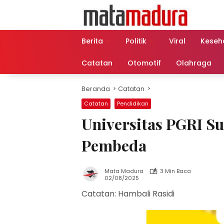
Langsung
ke
konten
Berita
Politik
Viral
Keseh
Catatan
Otomotif
Olahraga
Beranda
Catatan
Catatan
Pendidikan
Universitas PGRI Su
Pembeda
Mata Madura
3 Min Baca
02/08/2025
Catatan: Hambali Rasidi