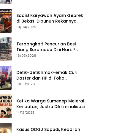
Sumenep?
Sadis! Karyawan Ayam Geprek
di Bekasi Dibunuh Rekannya
karena Tolak Diajak Merampok
01/04/2026
Majikan
Terbongkar! Pencurian Besi
Tiang Suramadu Dini Hari, 7
ABK Ditangkap Polisi
16/03/2026
Detik-detik Emak-emak Curi
Daster dan HP di Toko
Sumenep, Aksi Terekam CCTV
11/03/2026
Ketika Warga Sumenep Melerai
Keributan, Justru Dikriminalisasi
14/12/2025
Kasus ODGJ Sapudi, Keadilan