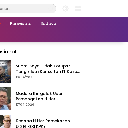
Pariwisata
Budaya
sional
Suami Saya Tidak Korupsi:
Tangis Istri Konsultan IT Kasus
Nadiem Dituntut 22,5 Tahun
19/04/2026
Madura Bergolak Usai
Pemanggilan H Her
Pamekasan, Faizal Assegaf
17/04/2026
Ajak Aktivis 98 Bongkar
Permainan KPK
Kenapa H Her Pamekasan
Diperiksa KPK?