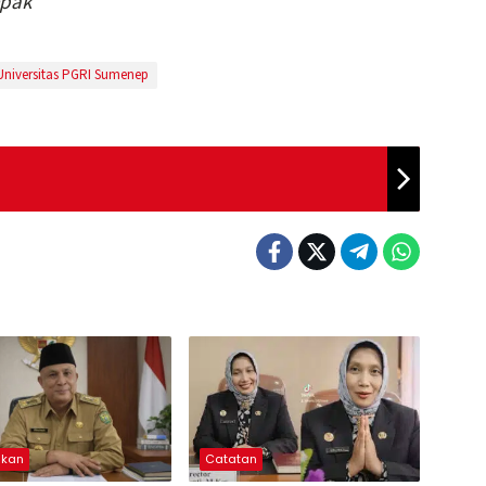
epak
Universitas PGRI Sumenep
ikan
Catatan