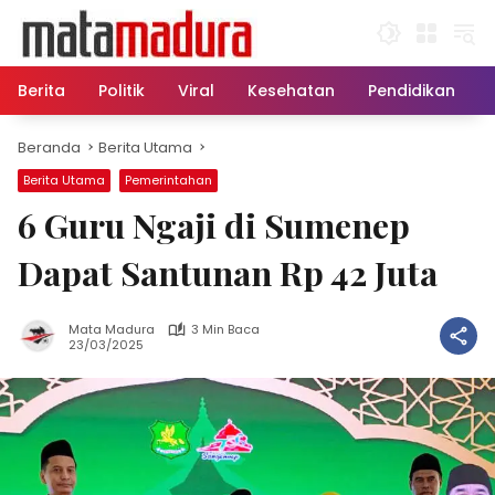
Langsung
ke
konten
Berita
Politik
Viral
Kesehatan
Pendidikan
Beranda
Berita Utama
Berita Utama
Pemerintahan
6 Guru Ngaji di Sumenep
Dapat Santunan Rp 42 Juta
Mata Madura
3 Min Baca
23/03/2025