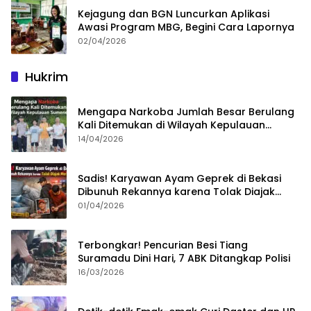
Kejagung dan BGN Luncurkan Aplikasi
Awasi Program MBG, Begini Cara Lapornya
02/04/2026
Hukrim
Mengapa Narkoba Jumlah Besar Berulang
Kali Ditemukan di Wilayah Kepulauan
Sumenep?
14/04/2026
Sadis! Karyawan Ayam Geprek di Bekasi
Dibunuh Rekannya karena Tolak Diajak
Merampok Majikan
01/04/2026
Terbongkar! Pencurian Besi Tiang
Suramadu Dini Hari, 7 ABK Ditangkap Polisi
16/03/2026