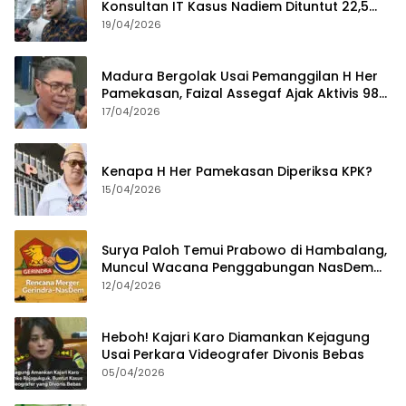
Konsultan IT Kasus Nadiem Dituntut 22,5
Tahun
19/04/2026
Madura Bergolak Usai Pemanggilan H Her
Pamekasan, Faizal Assegaf Ajak Aktivis 98
Bongkar Permainan KPK
17/04/2026
Kenapa H Her Pamekasan Diperiksa KPK?
15/04/2026
Surya Paloh Temui Prabowo di Hambalang,
Muncul Wacana Penggabungan NasDem
dan Gerindra
12/04/2026
Heboh! Kajari Karo Diamankan Kejagung
Usai Perkara Videografer Divonis Bebas
05/04/2026