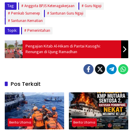
Tag:
Anggota BPJS Ketenagakerjaan
Guru Ngaji
Pemkab Sumenep
Santunan Guru Ngaji
Santunan Kematian
Topik:
Pemerintahan
Pengajian Kitab Al-Hikam di Pantai Kasoghi:
Renungan di Ujung Ramadhan
Pos Terkait
Berita Utama
Berita Utama