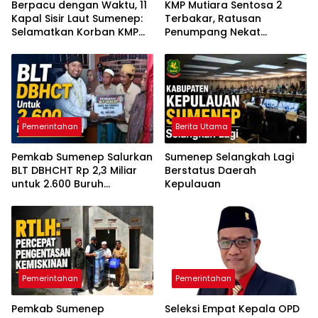
Berpacu dengan Waktu, 11
KMP Mutiara Sentosa 2
Kapal Sisir Laut Sumenep:
Terbakar, Ratusan
Selamatkan Korban KMP
Penumpang Nekat
Mutiara Sentosa 2
Melompat ke Laut
Pemerintahan
Berita Utama
Pemkab Sumenep Salurkan
Sumenep Selangkah Lagi
BLT DBHCHT Rp 2,3 Miliar
Berstatus Daerah
untuk 2.600 Buruh
Kepulauan
Tembakau
Pemerintahan
Pemerintahan
Pemkab Sumenep
Seleksi Empat Kepala OPD