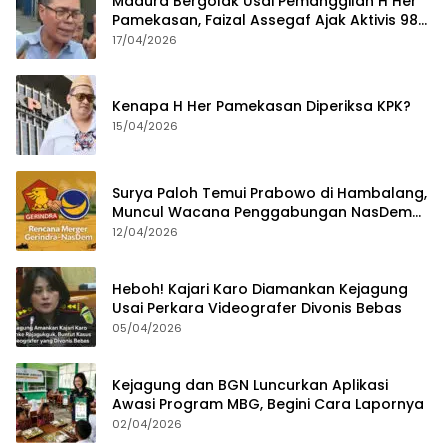
Madura Bergolak Usai Pemanggilan H Her
Pamekasan, Faizal Assegaf Ajak Aktivis 98
Bongkar Permainan KPK
17/04/2026
Kenapa H Her Pamekasan Diperiksa KPK?
15/04/2026
Surya Paloh Temui Prabowo di Hambalang,
Muncul Wacana Penggabungan NasDem
dan Gerindra
12/04/2026
Heboh! Kajari Karo Diamankan Kejagung
Usai Perkara Videografer Divonis Bebas
05/04/2026
Kejagung dan BGN Luncurkan Aplikasi
Awasi Program MBG, Begini Cara Lapornya
02/04/2026