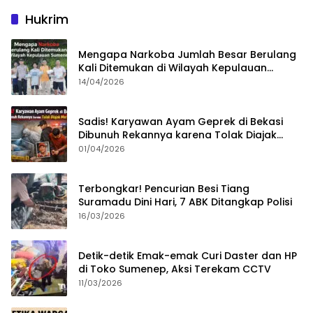
Hukrim
Mengapa Narkoba Jumlah Besar Berulang
Kali Ditemukan di Wilayah Kepulauan
Sumenep?
14/04/2026
Sadis! Karyawan Ayam Geprek di Bekasi
Dibunuh Rekannya karena Tolak Diajak
Merampok Majikan
01/04/2026
Terbongkar! Pencurian Besi Tiang
Suramadu Dini Hari, 7 ABK Ditangkap Polisi
16/03/2026
Detik-detik Emak-emak Curi Daster dan HP
di Toko Sumenep, Aksi Terekam CCTV
11/03/2026