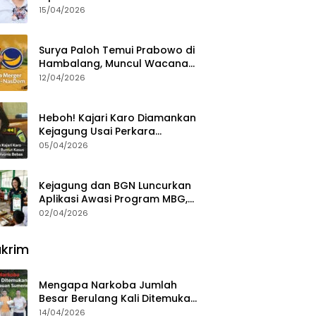
15/04/2026
Surya Paloh Temui Prabowo di
Hambalang, Muncul Wacana
Penggabungan NasDem dan
12/04/2026
Gerindra
Heboh! Kajari Karo Diamankan
Kejagung Usai Perkara
Videografer Divonis Bebas
05/04/2026
Kejagung dan BGN Luncurkan
Aplikasi Awasi Program MBG,
Begini Cara Lapornya
02/04/2026
krim
Mengapa Narkoba Jumlah
Besar Berulang Kali Ditemukan
di Wilayah Kepulauan
14/04/2026