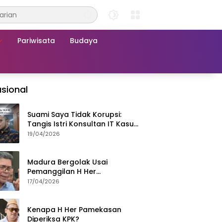
Pariwisata
Budaya
sional
Suami Saya Tidak Korupsi:
Tangis Istri Konsultan IT Kasus
Nadiem Dituntut 22,5 Tahun
19/04/2026
Madura Bergolak Usai
Pemanggilan H Her
Pamekasan, Faizal Assegaf
17/04/2026
Ajak Aktivis 98 Bongkar
Permainan KPK
Kenapa H Her Pamekasan
Diperiksa KPK?