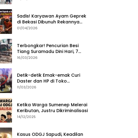
Sumenep?
Sadis! Karyawan Ayam Geprek
di Bekasi Dibunuh Rekannya
karena Tolak Diajak Merampok
01/04/2026
Majikan
Terbongkar! Pencurian Besi
Tiang Suramadu Dini Hari, 7
ABK Ditangkap Polisi
16/03/2026
Detik-detik Emak-emak Curi
Daster dan HP di Toko
Sumenep, Aksi Terekam CCTV
11/03/2026
Ketika Warga Sumenep Melerai
Keributan, Justru Dikriminalisasi
14/12/2025
Kasus ODGJ Sapudi, Keadilan