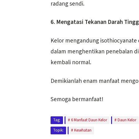
radang sendi.
6. Mengatasi Tekanan Darah Tingg
Kelor mengandung isothiocyanate d
dalam menghentikan penebalan din
kembali normal.
Demikianlah enam manfaat mengon
Semoga bermanfaat!
Tag:
6 Manfaat Daun Kelor
Daun Kelor
Topik:
Kesehatan