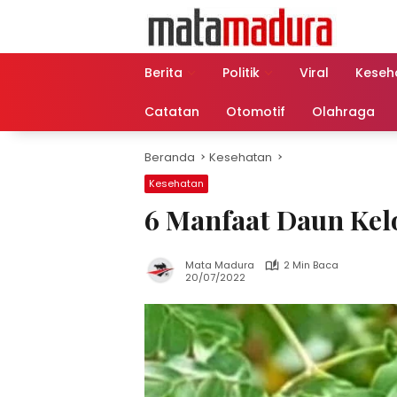
Langsung
ke
konten
Berita
Politik
Viral
Keseh
Catatan
Otomotif
Olahraga
Beranda
Kesehatan
Kesehatan
6 Manfaat Daun Kel
Mata Madura
2 Min Baca
20/07/2022