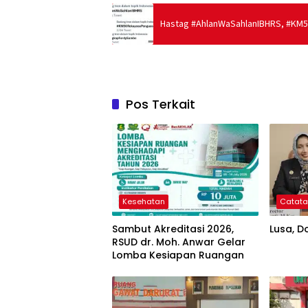
Hastag #AhlanWaSahlanIBHRS, #KM
Pos Terkait
Kesehatan
Catat
Sambut Akreditasi 2026,
Lusa, Do
RSUD dr. Moh. Anwar Gelar
Lomba Kesiapan Ruangan