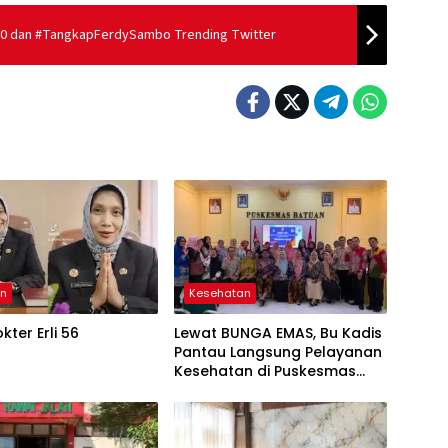
50 dan #TangkapFerdySambo Trending Twitter
an
Kesehatan
kter Erli 56
Lewat BUNGA EMAS, Bu Kadis
Pantau Langsung Pelayanan
Kesehatan di Puskesmas
Batuan