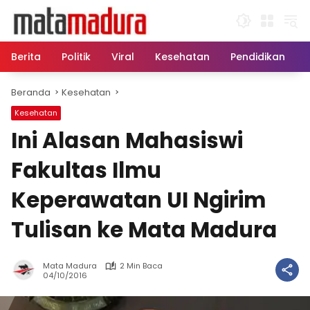
Langsung
ke
konten
Berita
Politik
Viral
Kesehatan
Pendidikan
Beranda
Kesehatan
Kesehatan
Ini Alasan Mahasiswi
Fakultas Ilmu
Keperawatan UI Ngirim
Tulisan ke Mata Madura
Mata Madura
2 Min Baca
04/10/2016