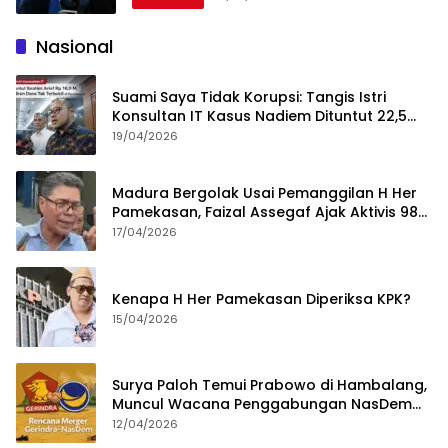
Nasional
Suami Saya Tidak Korupsi: Tangis Istri
Konsultan IT Kasus Nadiem Dituntut 22,5
Tahun
19/04/2026
Madura Bergolak Usai Pemanggilan H Her
Pamekasan, Faizal Assegaf Ajak Aktivis 98
Bongkar Permainan KPK
17/04/2026
Kenapa H Her Pamekasan Diperiksa KPK?
15/04/2026
Surya Paloh Temui Prabowo di Hambalang,
Muncul Wacana Penggabungan NasDem
dan Gerindra
12/04/2026