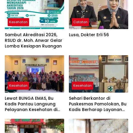
Kesehatan
Catatan
Sambut Akreditasi 2026,
Lusa, Dokter Erli 56
RSUD dr. Moh. Anwar Gelar
Lomba Kesiapan Ruangan
Kesehatan
Kesehatan
Lewat BUNGA EMAS, Bu
Sehari Berkantor di
Kadis Pantau Langsung
Puskesmas Pamolokan, Bu
Pelayanan Kesehatan di
Kadis Berharap Layanan
Puskesmas Batuan
Kesehatan Ada
Peningkatan