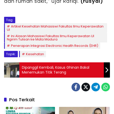
dan rumah sakit,” ujar Rafiqi.
(rusydi)
Tag:
Artikel Kesehatan Mahasiswi Fakultas Ilmu Keperawatan
UI
Ini Alasan Mahasiswi Fakultas Ilmu Keperawatan UI
Ngirim Tulisan ke Mata Madura
Penerapan Integrasi Electronic Health Records (EHR)
Topik:
Kesehatan
Dipanggil Kembali, Kasus Ghinan Bakal
Menemukan Titik Terang
Pos Terkait