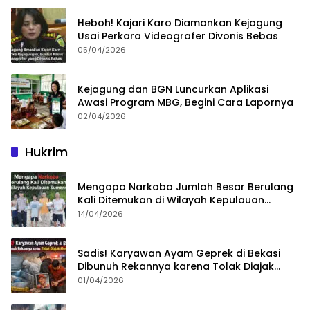
Heboh! Kajari Karo Diamankan Kejagung
Usai Perkara Videografer Divonis Bebas
05/04/2026
Kejagung dan BGN Luncurkan Aplikasi
Awasi Program MBG, Begini Cara Lapornya
02/04/2026
Hukrim
Mengapa Narkoba Jumlah Besar Berulang
Kali Ditemukan di Wilayah Kepulauan
Sumenep?
14/04/2026
Sadis! Karyawan Ayam Geprek di Bekasi
Dibunuh Rekannya karena Tolak Diajak
Merampok Majikan
01/04/2026