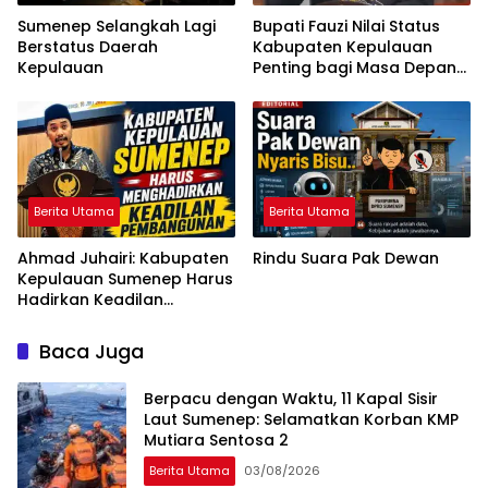
Sumenep Selangkah Lagi
Bupati Fauzi Nilai Status
Berstatus Daerah
Kabupaten Kepulauan
Kepulauan
Penting bagi Masa Depan
Sumenep
Berita Utama
Berita Utama
Ahmad Juhairi: Kabupaten
Rindu Suara Pak Dewan
Kepulauan Sumenep Harus
Hadirkan Keadilan
Pembangunan, Bukan
Sekadar Ganti Nama
Baca Juga
Berpacu dengan Waktu, 11 Kapal Sisir
Laut Sumenep: Selamatkan Korban KMP
Mutiara Sentosa 2
Berita Utama
03/08/2026