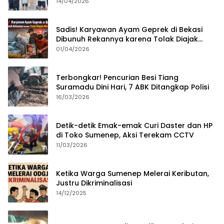
Sumenep?
14/04/2026
Sadis! Karyawan Ayam Geprek di Bekasi
Dibunuh Rekannya karena Tolak Diajak
Merampok Majikan
01/04/2026
Terbongkar! Pencurian Besi Tiang
Suramadu Dini Hari, 7 ABK Ditangkap Polisi
16/03/2026
Detik-detik Emak-emak Curi Daster dan HP
di Toko Sumenep, Aksi Terekam CCTV
11/03/2026
Ketika Warga Sumenep Melerai Keributan,
Justru Dikriminalisasi
14/12/2025