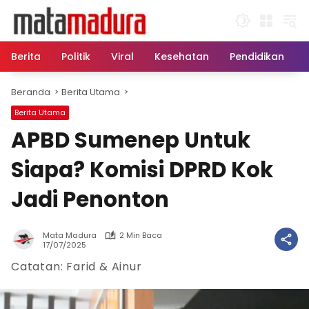
Langsung
ke
konten
Berita
Politik
Viral
Kesehatan
Pendidikan
Beranda
Berita Utama
Berita Utama
APBD Sumenep Untuk
Siapa? Komisi DPRD Kok
Jadi Penonton
Mata Madura
2 Min Baca
17/07/2025
Catatan: Farid & Ainur