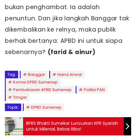
bukan penghambat. Ia adalah
penuntun. Dan jika langkah Banggar tak
dikembalikan ke relnya, maka publik
berhak bertanya: APBD ini untuk siapa
sebenarnya?
(farid & ainur)
Tag:
Banggar
Hairul Anwar
Komisi DPRD Sumenep
Pembahasan APBD Sumenep
Politisi PAN
Timgar
Topik:
DPRD Sumenep
BPRS Bhakti Sumekar Luncurkan KPR Syariah
untuk Milenial, Bebas Riba!