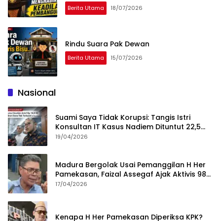
Nama
Berita Utama
18/07/2026
Rindu Suara Pak Dewan
Berita Utama
15/07/2026
Nasional
Suami Saya Tidak Korupsi: Tangis Istri
Konsultan IT Kasus Nadiem Dituntut 22,5
Tahun
19/04/2026
Madura Bergolak Usai Pemanggilan H Her
Pamekasan, Faizal Assegaf Ajak Aktivis 98
Bongkar Permainan KPK
17/04/2026
Kenapa H Her Pamekasan Diperiksa KPK?