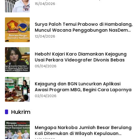
15/04/2026
Surya Paloh Temui Prabowo di Hambalang,
Muncul Wacana Penggabungan NasDem
dan Gerindra
12/04/2026
Heboh! Kajari Karo Diamankan Kejagung
Usai Perkara Videografer Divonis Bebas
05/04/2026
Kejagung dan BGN Luncurkan Aplikasi
Awasi Program MBG, Begini Cara Lapornya
02/04/2026
Hukrim
Mengapa Narkoba Jumlah Besar Berulang
Kali Ditemukan di Wilayah Kepulauan