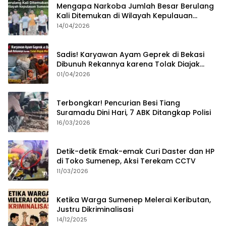
Mengapa Narkoba Jumlah Besar Berulang
Kali Ditemukan di Wilayah Kepulauan
Sumenep?
14/04/2026
Sadis! Karyawan Ayam Geprek di Bekasi
Dibunuh Rekannya karena Tolak Diajak
Merampok Majikan
01/04/2026
Terbongkar! Pencurian Besi Tiang
Suramadu Dini Hari, 7 ABK Ditangkap Polisi
16/03/2026
Detik-detik Emak-emak Curi Daster dan HP
di Toko Sumenep, Aksi Terekam CCTV
11/03/2026
Ketika Warga Sumenep Melerai Keributan,
Justru Dikriminalisasi
14/12/2025