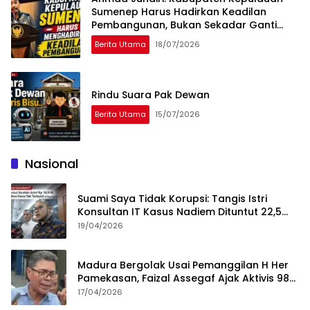
Sumenep Harus Hadirkan Keadilan
Pembangunan, Bukan Sekadar Ganti
Nama
Berita Utama
18/07/2026
Rindu Suara Pak Dewan
Berita Utama
15/07/2026
Nasional
Suami Saya Tidak Korupsi: Tangis Istri
Konsultan IT Kasus Nadiem Dituntut 22,5
Tahun
19/04/2026
Madura Bergolak Usai Pemanggilan H Her
Pamekasan, Faizal Assegaf Ajak Aktivis 98
Bongkar Permainan KPK
17/04/2026