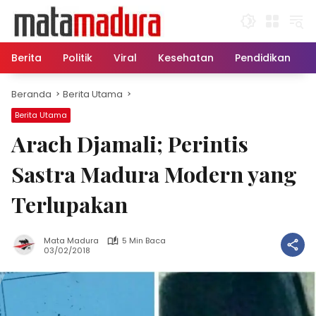
Langsung
ke
konten
Berita
Politik
Viral
Kesehatan
Pendidikan
Beranda
Berita Utama
Berita Utama
Arach Djamali; Perintis
Sastra Madura Modern yang
Terlupakan
Mata Madura
5 Min Baca
03/02/2018