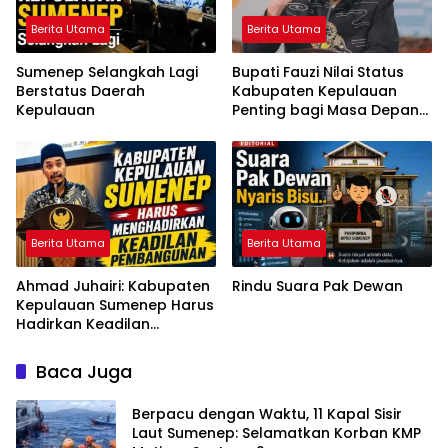
Berita Utama
Berita Utama
Sumenep Selangkah Lagi
Bupati Fauzi Nilai Status
Berstatus Daerah
Kabupaten Kepulauan
Kepulauan
Penting bagi Masa Depan
Sumenep
Berita Utama
Berita Utama
Ahmad Juhairi: Kabupaten
Rindu Suara Pak Dewan
Kepulauan Sumenep Harus
Hadirkan Keadilan
Pembangunan, Bukan
Sekadar Ganti Nama
Baca Juga
Berpacu dengan Waktu, 11 Kapal Sisir
Laut Sumenep: Selamatkan Korban KMP