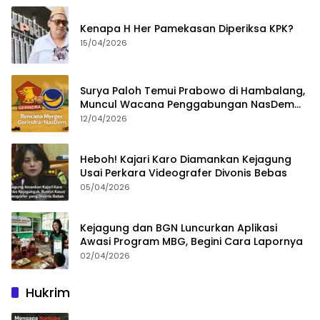
Kenapa H Her Pamekasan Diperiksa KPK?
15/04/2026
Surya Paloh Temui Prabowo di Hambalang,
Muncul Wacana Penggabungan NasDem
dan Gerindra
12/04/2026
Heboh! Kajari Karo Diamankan Kejagung
Usai Perkara Videografer Divonis Bebas
05/04/2026
Kejagung dan BGN Luncurkan Aplikasi
Awasi Program MBG, Begini Cara Lapornya
02/04/2026
Hukrim