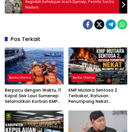
Beginilah Kehidupan Arach Djamaly; Perintis Sastra
Madura
Pos Terkait
Berita Utama
Berita Utama
Berpacu dengan Waktu, 11
KMP Mutiara Sentosa 2
Kapal Sisir Laut Sumenep:
Terbakar, Ratusan
Selamatkan Korban KMP
Penumpang Nekat
Mutiara Sentosa 2
Melompat ke Laut