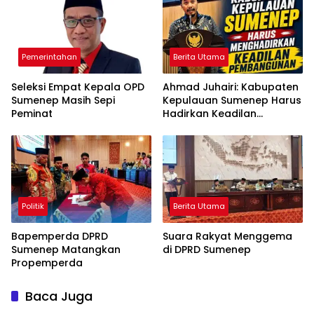
Pemerintahan
Berita Utama
Seleksi Empat Kepala OPD
Ahmad Juhairi: Kabupaten
Sumenep Masih Sepi
Kepulauan Sumenep Harus
Peminat
Hadirkan Keadilan
Pembangunan, Bukan
Sekadar Ganti Nama
Politik
Berita Utama
Bapemperda DPRD
Suara Rakyat Menggema
Sumenep Matangkan
di DPRD Sumenep
Propemperda
Baca Juga