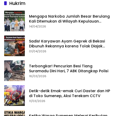
Hukrim
Mengapa Narkoba Jumlah Besar Berulang
Kali Ditemukan di Wilayah Kepulauan
Sumenep?
14/04/2026
Sadis! Karyawan Ayam Geprek di Bekasi
Dibunuh Rekannya karena Tolak Diajak
Merampok Majikan
01/04/2026
Terbongkar! Pencurian Besi Tiang
Suramadu Dini Hari, 7 ABK Ditangkap Polisi
16/03/2026
Detik-detik Emak-emak Curi Daster dan HP
di Toko Sumenep, Aksi Terekam CCTV
11/03/2026
Ketika Warga Sumenep Melerai Keributan,