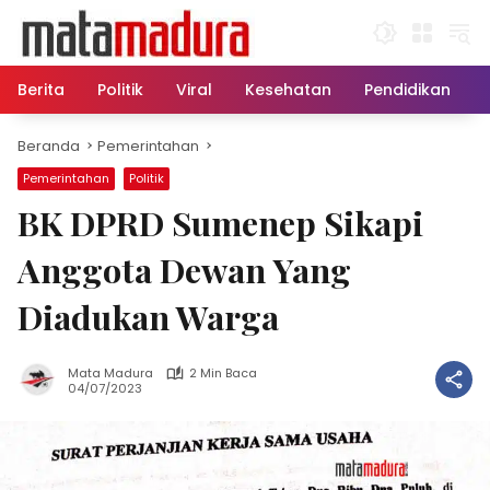
Langsung
ke
konten
Berita
Politik
Viral
Kesehatan
Pendidikan
Beranda
Pemerintahan
Pemerintahan
Politik
BK DPRD Sumenep Sikapi
Anggota Dewan Yang
Diadukan Warga
Mata Madura
2 Min Baca
04/07/2023