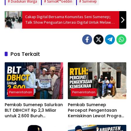
Diadukan Warga
Samiâ€™oeddin
Sumenep
Cakap Digital Bersama Komunitas Seni Sumenep;
Talk Show Penguatan Literasi Digital Untuk Melawan
Konten Negatif
Pos Terkait
Pemerintahan
Pemerintahan
Pemkab Sumenep Salurkan
Pemkab Sumenep
BLT DBHCHT Rp 2,3 Miliar
Percepat Pengentasan
untuk 2.600 Buruh
Kemiskinan Lewat Program
Tembakau
RTLH