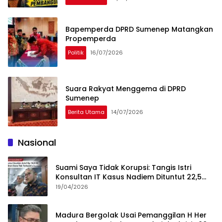
Bapemperda DPRD Sumenep Matangkan
Propemperda
Politik
16/07/2026
Suara Rakyat Menggema di DPRD
Sumenep
Berita Utama
14/07/2026
Nasional
Suami Saya Tidak Korupsi: Tangis Istri
Konsultan IT Kasus Nadiem Dituntut 22,5
Tahun
19/04/2026
Madura Bergolak Usai Pemanggilan H Her