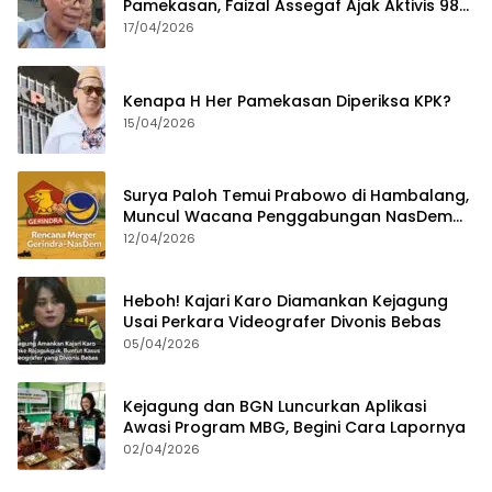
Pamekasan, Faizal Assegaf Ajak Aktivis 98
Bongkar Permainan KPK
17/04/2026
Kenapa H Her Pamekasan Diperiksa KPK?
15/04/2026
Surya Paloh Temui Prabowo di Hambalang,
Muncul Wacana Penggabungan NasDem
dan Gerindra
12/04/2026
Heboh! Kajari Karo Diamankan Kejagung
Usai Perkara Videografer Divonis Bebas
05/04/2026
Kejagung dan BGN Luncurkan Aplikasi
Awasi Program MBG, Begini Cara Lapornya
02/04/2026