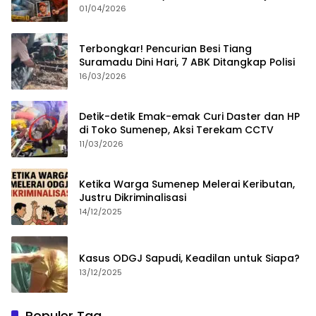
Merampok Majikan
01/04/2026
Terbongkar! Pencurian Besi Tiang
Suramadu Dini Hari, 7 ABK Ditangkap Polisi
16/03/2026
Detik-detik Emak-emak Curi Daster dan HP
di Toko Sumenep, Aksi Terekam CCTV
11/03/2026
Ketika Warga Sumenep Melerai Keributan,
Justru Dikriminalisasi
14/12/2025
Kasus ODGJ Sapudi, Keadilan untuk Siapa?
13/12/2025
Populer Tag