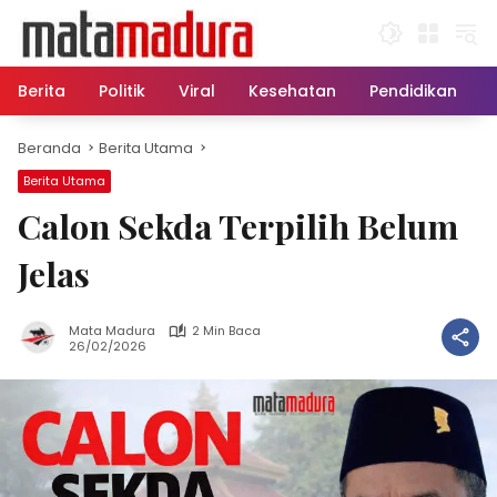
Langsung
ke
konten
Berita
Politik
Viral
Kesehatan
Pendidikan
Beranda
Berita Utama
Berita Utama
Calon Sekda Terpilih Belum
Jelas
Mata Madura
2 Min Baca
26/02/2026