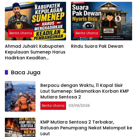
Berita Utama
Berita Utama
Ahmad Juhairi: Kabupaten
Rindu Suara Pak Dewan
Kepulauan Sumenep Harus
Hadirkan Keadilan
Pembangunan, Bukan
Sekadar Ganti Nama
Baca Juga
Berpacu dengan Waktu, 11 Kapal Sisir
Laut Sumenep: Selamatkan Korban KMP
Mutiara Sentosa 2
Berita Utama
03/08/2026
KMP Mutiara Sentosa 2 Terbakar,
Ratusan Penumpang Nekat Melompat ke
Laut