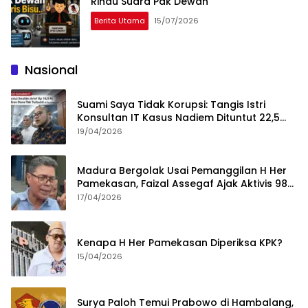
Rindu Suara Pak Dewan
Berita Utama
15/07/2026
Nasional
Suami Saya Tidak Korupsi: Tangis Istri
Konsultan IT Kasus Nadiem Dituntut 22,5
Tahun
19/04/2026
Madura Bergolak Usai Pemanggilan H Her
Pamekasan, Faizal Assegaf Ajak Aktivis 98
Bongkar Permainan KPK
17/04/2026
Kenapa H Her Pamekasan Diperiksa KPK?
15/04/2026
Surya Paloh Temui Prabowo di Hambalang,