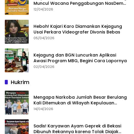
Muncul Wacana Penggabungan NasDem
dan Gerindra
12/04/2026
Heboh! Kajari Karo Diamankan Kejagung
Usai Perkara Videografer Divonis Bebas
05/04/2026
Kejagung dan BGN Luncurkan Aplikasi
Awasi Program MBG, Begini Cara Lapornya
02/04/2026
Hukrim
Mengapa Narkoba Jumlah Besar Berulang
Kali Ditemukan di Wilayah Kepulauan
Sumenep?
14/04/2026
Sadis! Karyawan Ayam Geprek di Bekasi
Dibunuh Rekannya karena Tolak Diajak