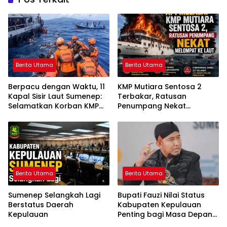
Berita Utama
Berita Utama
Berpacu dengan Waktu, 11
KMP Mutiara Sentosa 2
Kapal Sisir Laut Sumenep:
Terbakar, Ratusan
Selamatkan Korban KMP
Penumpang Nekat
Mutiara Sentosa 2
Melompat ke Laut
Berita Utama
Berita Utama
Sumenep Selangkah Lagi
Bupati Fauzi Nilai Status
Berstatus Daerah
Kabupaten Kepulauan
Kepulauan
Penting bagi Masa Depan
Sumenep