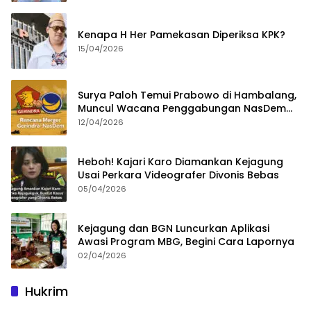
Kenapa H Her Pamekasan Diperiksa KPK?
15/04/2026
Surya Paloh Temui Prabowo di Hambalang,
Muncul Wacana Penggabungan NasDem
dan Gerindra
12/04/2026
Heboh! Kajari Karo Diamankan Kejagung
Usai Perkara Videografer Divonis Bebas
05/04/2026
Kejagung dan BGN Luncurkan Aplikasi
Awasi Program MBG, Begini Cara Lapornya
02/04/2026
Hukrim