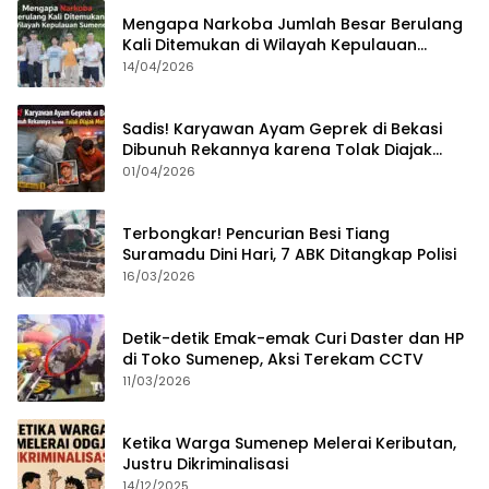
Mengapa Narkoba Jumlah Besar Berulang
Kali Ditemukan di Wilayah Kepulauan
Sumenep?
14/04/2026
Sadis! Karyawan Ayam Geprek di Bekasi
Dibunuh Rekannya karena Tolak Diajak
Merampok Majikan
01/04/2026
Terbongkar! Pencurian Besi Tiang
Suramadu Dini Hari, 7 ABK Ditangkap Polisi
16/03/2026
Detik-detik Emak-emak Curi Daster dan HP
di Toko Sumenep, Aksi Terekam CCTV
11/03/2026
Ketika Warga Sumenep Melerai Keributan,
Justru Dikriminalisasi
14/12/2025