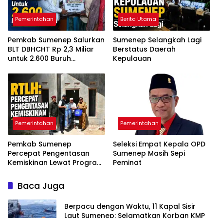
Pemerintahan
Berita Utama
Pemkab Sumenep Salurkan
Sumenep Selangkah Lagi
BLT DBHCHT Rp 2,3 Miliar
Berstatus Daerah
untuk 2.600 Buruh
Kepulauan
Tembakau
Pemerintahan
Pemerintahan
Pemkab Sumenep
Seleksi Empat Kepala OPD
Percepat Pengentasan
Sumenep Masih Sepi
Kemiskinan Lewat Program
Peminat
RTLH
Baca Juga
Berpacu dengan Waktu, 11 Kapal Sisir
Laut Sumenep: Selamatkan Korban KMP