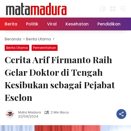
Langsung
ke
konten
Berita
Politik
Viral
Kesehatan
Pendidikan
Beranda
Berita Utama
Berita Utama
Pemerintahan
Cerita Arif Firmanto Raih
Gelar Doktor di Tengah
Kesibukan sebagai Pejabat
Eselon
Mata Madura
2 Min Baca
22/09/2024