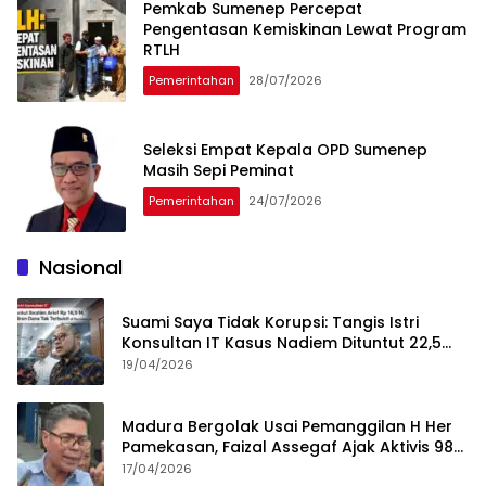
Pemkab Sumenep Percepat
Pengentasan Kemiskinan Lewat Program
RTLH
Pemerintahan
28/07/2026
Seleksi Empat Kepala OPD Sumenep
Masih Sepi Peminat
Pemerintahan
24/07/2026
Nasional
Suami Saya Tidak Korupsi: Tangis Istri
Konsultan IT Kasus Nadiem Dituntut 22,5
Tahun
19/04/2026
Madura Bergolak Usai Pemanggilan H Her
Pamekasan, Faizal Assegaf Ajak Aktivis 98
Bongkar Permainan KPK
17/04/2026