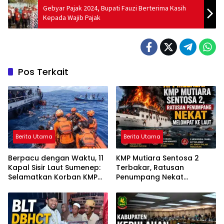
Gebyar Pajak 2024, Bupati Fauzi Berterima Kasih
Kepada Wajib Pajak
Pos Terkait
Berita Utama
Berita Utama
Berpacu dengan Waktu, 11
KMP Mutiara Sentosa 2
Kapal Sisir Laut Sumenep:
Terbakar, Ratusan
Selamatkan Korban KMP
Penumpang Nekat
Mutiara Sentosa 2
Melompat ke Laut