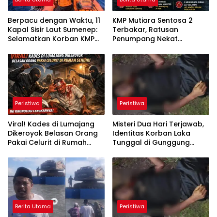
Berpacu dengan Waktu, 11
KMP Mutiara Sentosa 2
Kapal Sisir Laut Sumenep:
Terbakar, Ratusan
Selamatkan Korban KMP
Penumpang Nekat
Mutiara Sentosa 2
Melompat ke Laut
Peristiwa
Peristiwa
Viral! Kades di Lumajang
Misteri Dua Hari Terjawab,
Dikeroyok Belasan Orang
Identitas Korban Laka
Pakai Celurit di Rumah
Tunggal di Gunggung
Sendiri, Ini Kronologi
Sumenep Akhirnya
Lengkapnya
Terungkap
Berita Utama
Peristiwa