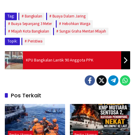
Tag:
Bangkalan
Buaya Dalam Jaring
Buaya Sepanjang 3 Meter
Hebohkan Warga
Mlajah Kota Bangkalan
Sungai Graha Mentari Mlajah
Topik:
Peristiwa
KPU Bangkalan Lantik 90 Anggota PPK
Pos Terkait
Berita Utama
Berita Utama