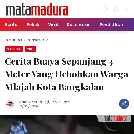
Langsung
ke
konten
Berita
Politik
Viral
Kesehatan
Pendidikan
Beranda
Peristiwa
Peristiwa
Viral
Cerita Buaya Sepanjang 3
Meter Yang Hebohkan Warga
Mlajah Kota Bangkalan
Mata Madura
2 Min Baca
16/05/2024