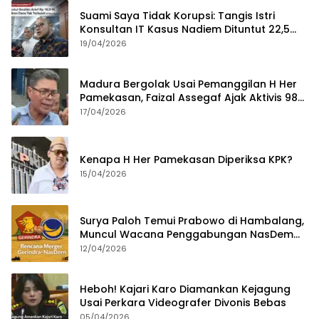
Suami Saya Tidak Korupsi: Tangis Istri
Konsultan IT Kasus Nadiem Dituntut 22,5
Tahun
19/04/2026
Madura Bergolak Usai Pemanggilan H Her
Pamekasan, Faizal Assegaf Ajak Aktivis 98
Bongkar Permainan KPK
17/04/2026
Kenapa H Her Pamekasan Diperiksa KPK?
15/04/2026
Surya Paloh Temui Prabowo di Hambalang,
Muncul Wacana Penggabungan NasDem
dan Gerindra
12/04/2026
Heboh! Kajari Karo Diamankan Kejagung
Usai Perkara Videografer Divonis Bebas
05/04/2026