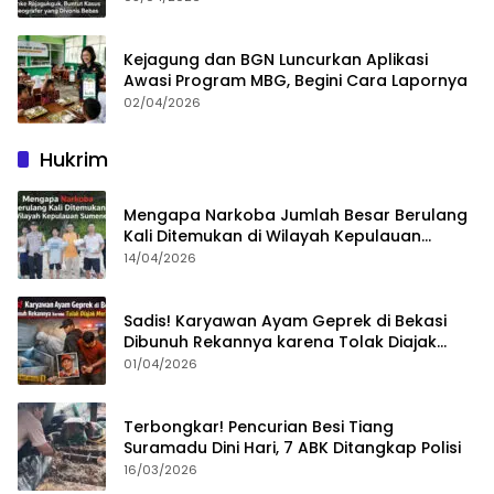
Kejagung dan BGN Luncurkan Aplikasi
Awasi Program MBG, Begini Cara Lapornya
02/04/2026
Hukrim
Mengapa Narkoba Jumlah Besar Berulang
Kali Ditemukan di Wilayah Kepulauan
Sumenep?
14/04/2026
Sadis! Karyawan Ayam Geprek di Bekasi
Dibunuh Rekannya karena Tolak Diajak
Merampok Majikan
01/04/2026
Terbongkar! Pencurian Besi Tiang
Suramadu Dini Hari, 7 ABK Ditangkap Polisi
16/03/2026